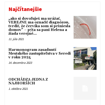
Najčítanejšie
„ako si dovoľuješ ma urážať,
VEREJNE ma označiť diagnózou,
tvrdiť, že červíka som si priniesla
domov“ – pýta sa pani Helena a
žiada verejné...
11. júla 2021
Harmonogram zasadnutí
Mestského zastupiteľstva v Seredi
v roku 2024
14. decembra 2023
ODCHÁDZA JEDNA Z
NAJHORŠÍCH
1. októbra 2021