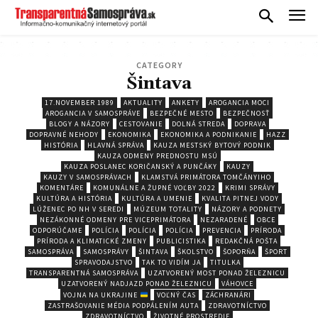
CATEGORY
Šintava
17.NOVEMBER 1989
AKTUALITY
ANKETY
AROGANCIA MOCI
AROGANCIA V SAMOSPRÁVE
BEZPEČNÉ MESTO
BEZPEČNOSŤ
BLOGY A NÁZORY
CESTOVANIE
DOLNÁ STREDA
DOPRAVA
DOPRAVNÉ NEHODY
EKONOMIKA
EKONOMIKA A PODNIKANIE
HAZZ
HISTÓRIA
HLAVNÁ SPRÁVA
KAUZA MESTSKÝ BYTOVÝ PODNIK
KAUZA ODMENY PREDNOSTU MSÚ
KAUZA POSLANEC KORIČANSKÝ A PUNČÁKY
KAUZY
KAUZY V SAMOSPRÁVACH
KLAMSTVÁ PRIMÁTORA TOMČÁNYIHO
KOMENTÁRE
KOMUNÁLNE A ŽUPNÉ VOĽBY 2022
KRIMI SPRÁVY
KULTÚRA A HISTÓRIA
KULTÚRA A UMENIE
KVALITA PITNEJ VODY
LÚŽENEC PO NH V SEREDI
MÚZEUM TOTALITY
NÁZORY A PODNETY
NEZÁKONNÉ ODMENY PRE VICEPRIMÁTORA
NEZARADENÉ
OBCE
ODPORÚČAME
POLÍCIA
POLÍCIA
POLÍCIA
PREVENCIA
PRÍRODA
PRÍRODA A KLIMATICKÉ ZMENY
PUBLICISTIKA
REDAKČNÁ POŠTA
SAMOSPRÁVA
SAMOSPRÁVY
ŠINTAVA
ŠKOLSTVO
ŠOPORŇA
ŠPORT
SPRAVODAJSTVO
TAK TO VIDÍM JA
TITULKA
TRANSPARENTNÁ SAMOSPRÁVA
UZATVORENÝ MOST PONAD ŽELEZNICU
UZATVORENÝ NADJAZD PONAD ŽELEZNICU
VÁHOVCE
VOJNA NA UKRAJINE
VOĽNÝ ČAS
ZÁCHRANÁRI
ZASTRAŠOVANIE MÉDIA PODPÁLENÍM AUTA
ZDRAVOTNÍCTVO
ZDRAVOTNÍCTVO
ŽIVOTNÉ PROSTREDIE