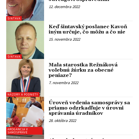
12. decembra 2022
ŠINTAVA
Keď šintavský poslanec Kavoň
iným určuje, čo môžu a čo nie
15. novembra 2022
ŠINTAVA
Mala starostka Režnáková
volebnú žúrku za obecné
peniaze?
7. novembra 2022
NÁZORY A PODNETY
Úroveň vedenia samosprávy sa
priamo odzrkadľuje v úrovni
správania úradníkov
28. októbra 2022
AROGANCIA V
SAMOSPRÁVE