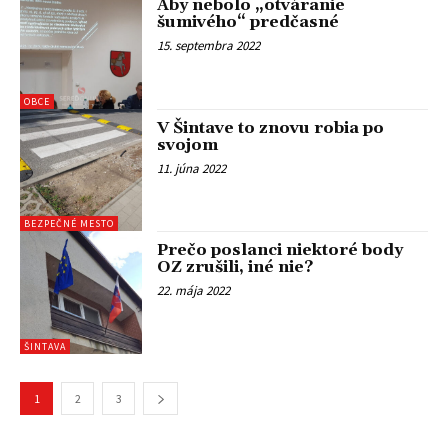
Aby nebolo „otváranie
šumivého“ predčasné
15. septembra 2022
OBCE
V Šintave to znovu robia po
svojom
11. júna 2022
BEZPEČNÉ MESTO
Prečo poslanci niektoré body
OZ zrušili, iné nie?
22. mája 2022
ŠINTAVA
1
2
3