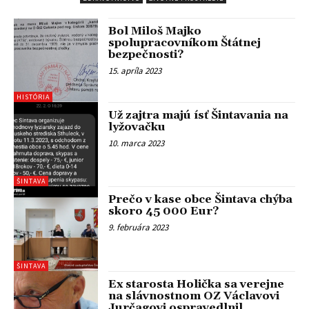
Bol Miloš Majko
spolupracovníkom Štátnej
bezpečnosti?
15. apríla 2023
HISTÓRIA
Už zajtra majú ísť Šintavania na
lyžovačku
10. marca 2023
ŠINTAVA
Prečo v kase obce Šintava chýba
skoro 45 000 Eur?
9. februára 2023
ŠINTAVA
Ex starosta Holička sa verejne
na slávnostnom OZ Václavovi
Jurčagovi ospravedlnil