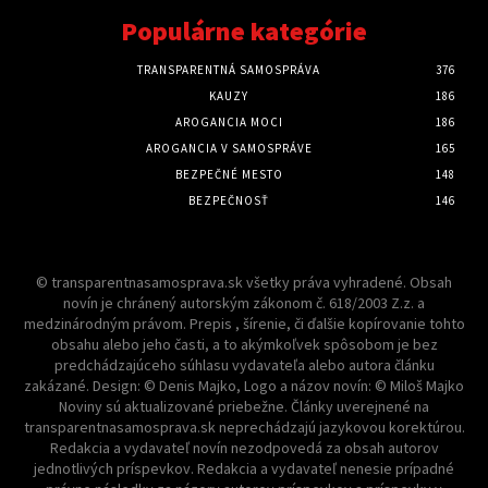
Populárne kategórie
TRANSPARENTNÁ SAMOSPRÁVA
376
KAUZY
186
AROGANCIA MOCI
186
AROGANCIA V SAMOSPRÁVE
165
BEZPEČNÉ MESTO
148
BEZPEČNOSŤ
146
© transparentnasamosprava.sk všetky práva vyhradené. Obsah
novín je chránený autorským zákonom č. 618/2003 Z.z. a
medzinárodným právom. Prepis , šírenie, či ďalšie kopírovanie tohto
obsahu alebo jeho časti, a to akýmkoľvek spôsobom je bez
predchádzajúceho súhlasu vydavateľa alebo autora článku
zakázané. Design: © Denis Majko, Logo a názov novín: © Miloš Majko
Noviny sú aktualizované priebežne. Články uverejnené na
transparentnasamosprava.sk neprechádzajú jazykovou korektúrou.
Redakcia a vydavateľ novín nezodpovedá za obsah autorov
jednotlivých príspevkov. Redakcia a vydavateľ nenesie prípadné