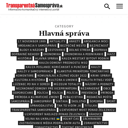
CATEGORY
Hlavná správa
17.NOVEMBER 1989
AKTUALITY
ANKETY
AROGANCIA MOCI
AROGANCIA V SAMOSPRÁVE
BEZPEČNÉ MESTO
BEZPEČNOSŤ
BLOGY A NÁZORY
CESTOVANIE
DOLNÁ STREDA
DOPRAVA
DOPRAVNÉ NEHODY
EKONOMIKA
EKONOMIKA A PODNIKANIE
HAZZ
HISTÓRIA
HLAVNÁ SPRÁVA
KAUZA MESTSKÝ BYTOVÝ PODNIK
KAUZA ODMENY PREDNOSTU MSÚ
KAUZA POSLANEC KORIČANSKÝ A PUNČÁKY
KAUZY
KAUZY V SAMOSPRÁVACH
KLAMSTVÁ PRIMÁTORA TOMČÁNYIHO
KOMENTÁRE
KOMUNÁLNE A ŽUPNÉ VOĽBY 2022
KRIMI SPRÁVY
KULTÚRA A HISTÓRIA
KULTÚRA A UMENIE
KVALITA PITNEJ VODY
LÚŽENEC PO NH V SEREDI
MÚZEUM TOTALITY
NÁZORY A PODNETY
NEZÁKONNÉ ODMENY PRE VICEPRIMÁTORA
NEZARADENÉ
OBCE
ODPORÚČAME
POLÍCIA
POLÍCIA
POLÍCIA
PREVENCIA
PRÍRODA
PRÍRODA A KLIMATICKÉ ZMENY
PUBLICISTIKA
REDAKČNÁ POŠTA
SAMOSPRÁVA
SAMOSPRÁVY
ŠINTAVA
ŠKOLSTVO
ŠOPORŇA
ŠPORT
SPRAVODAJSTVO
TAK TO VIDÍM JA
TITULKA
TRANSPARENTNÁ SAMOSPRÁVA
UZATVORENÝ MOST PONAD ŽELEZNICU
UZATVORENÝ NADJAZD PONAD ŽELEZNICU
VÁHOVCE
VOJNA NA UKRAJINE
VOĽNÝ ČAS
ZÁCHRANÁRI
ZASTRAŠOVANIE MÉDIA PODPÁLENÍM AUTA
ZDRAVOTNÍCTVO
ZDRAVOTNÍCTVO
ŽIVOTNÉ PROSTREDIE