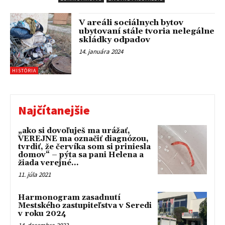
V areáli sociálnych bytov
ubytovaní stále tvoria nelegálne
skládky odpadov
14. januára 2024
HISTÓRIA
Najčítanejšie
„ako si dovoľuješ ma urážať,
VEREJNE ma označiť diagnózou,
tvrdiť, že červíka som si priniesla
domov“ – pýta sa pani Helena a
žiada verejné...
11. júla 2021
Harmonogram zasadnutí
Mestského zastupiteľstva v Seredi
v roku 2024