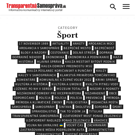
CATEGORY
Šport
17.NOVEMBER 1989
AKTUALITY
ANKETY
AROGANCIA MOCI
AROGANCIA V SAMOSPRÁVE
BEZPEČNÉ MESTO
BEZPEČNOSŤ
BLOGY A NÁZORY
CESTOVANIE
DOLNÁ STREDA
DOPRAVA
DOPRAVNÉ NEHODY
EKONOMIKA
EKONOMIKA A PODNIKANIE
HAZZ
HISTÓRIA
HLAVNÁ SPRÁVA
KAUZA MESTSKÝ BYTOVÝ PODNIK
KAUZA ODMENY PREDNOSTU MSÚ
KAUZA POSLANEC KORIČANSKÝ A PUNČÁKY
KAUZY
KAUZY V SAMOSPRÁVACH
KLAMSTVÁ PRIMÁTORA TOMČÁNYIHO
KOMENTÁRE
KOMUNÁLNE A ŽUPNÉ VOĽBY 2022
KRIMI SPRÁVY
KULTÚRA A HISTÓRIA
KULTÚRA A UMENIE
KVALITA PITNEJ VODY
LÚŽENEC PO NH V SEREDI
MÚZEUM TOTALITY
NÁZORY A PODNETY
NEZÁKONNÉ ODMENY PRE VICEPRIMÁTORA
NEZARADENÉ
OBCE
ODPORÚČAME
POLÍCIA
POLÍCIA
POLÍCIA
PREVENCIA
PRÍRODA
PRÍRODA A KLIMATICKÉ ZMENY
PUBLICISTIKA
REDAKČNÁ POŠTA
SAMOSPRÁVA
SAMOSPRÁVY
ŠINTAVA
ŠKOLSTVO
ŠOPORŇA
ŠPORT
SPRAVODAJSTVO
TAK TO VIDÍM JA
TITULKA
TRANSPARENTNÁ SAMOSPRÁVA
UZATVORENÝ MOST PONAD ŽELEZNICU
UZATVORENÝ NADJAZD PONAD ŽELEZNICU
VÁHOVCE
VOJNA NA UKRAJINE
VOĽNÝ ČAS
ZÁCHRANÁRI
ZASTRAŠOVANIE MÉDIA PODPÁLENÍM AUTA
ZDRAVOTNÍCTVO
ZDRAVOTNÍCTVO
ŽIVOTNÉ PROSTREDIE