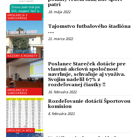
patrí
18. mája 2022
AROGANCIA V
SAMOSPRÁVE
Tajomstvo futbalového štadióna
….
21. marca 2022
NÁZORY A PODNETY
Poslanec Stareček dotácie pre
vlastnú akciovú spoločnosť
navrhuje, schvaľuje aj využíva.
Svojim nadelil 67% z
rozdeľovanej čiastky !!
AROGANCIA V
16. februára 2022
SAMOSPRÁVE
Rozdeľovanie dotácií Športovou
komisiou
8. februára 2021
AROGANCIA MOCI