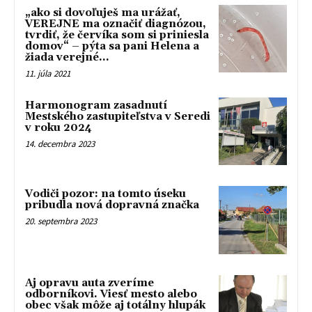
„ako si dovoľuješ ma urážať,
VEREJNE ma označiť diagnózou,
tvrdiť, že červíka som si priniesla
domov“ – pýta sa pani Helena a
žiada verejné...
11. júla 2021
Harmonogram zasadnutí
Mestského zastupiteľstva v Seredi
v roku 2024
14. decembra 2023
Vodiči pozor: na tomto úseku
pribudla nová dopravná značka
20. septembra 2023
Aj opravu auta zveríme
odborníkovi. Viesť mesto alebo
obec však môže aj totálny hlupák