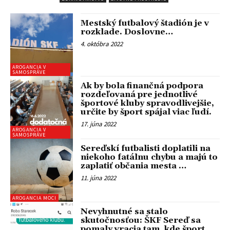
Mestský futbalový štadión je v
rozklade. Doslovne…
4. októbra 2022
AROGANCIA V
SAMOSPRÁVE
Ak by bola finančná podpora
rozdeľovaná pre jednotlivé
športové kluby spravodlivejšie,
určite by šport spájal viac ľudí.
17. júna 2022
AROGANCIA V
SAMOSPRÁVE
Sereďskí futbalisti doplatili na
niekoho fatálnu chybu a majú to
zaplatiť občania mesta …
11. júna 2022
AROGANCIA MOCI
Nevyhnutné sa stalo
skutočnosťou: ŠKF Sereď sa
pomaly vracia tam, kde šport