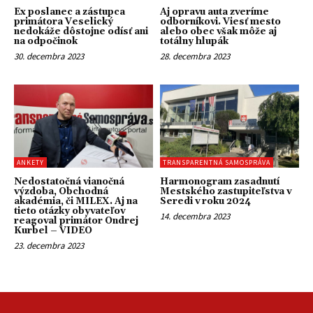
Ex poslanec a zástupca
Aj opravu auta zveríme
primátora Veselický
odborníkovi. Viesť mesto
nedokáže dôstojne odísť ani
alebo obec však môže aj
na odpočinok
totálny hlupák
30. decembra 2023
28. decembra 2023
ANKETY
TRANSPARENTNÁ SAMOSPRÁVA
Nedostatočná vianočná
Harmonogram zasadnutí
výzdoba, Obchodná
Mestského zastupiteľstva v
akadémia, či MILEX. Aj na
Seredi v roku 2024
tieto otázky obyvateľov
14. decembra 2023
reagoval primátor Ondrej
Kurbel – VIDEO
23. decembra 2023