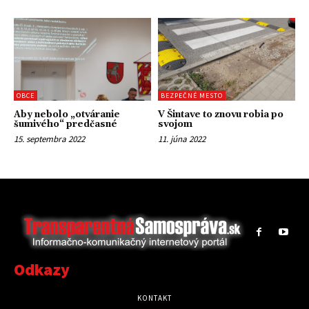
OBCE
BEZPEČNÉ MESTO
Aby nebolo „otváranie
V Šintave to znovu robia po
šumivého“ predčasné
svojom
15. septembra 2022
11. júna 2022
Odkazy
KONTAKT