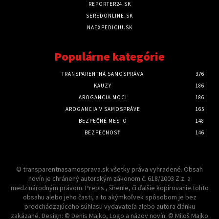
REPORTER24.SK
SEREDONLINE.SK
NAEXPEDICIU.SK
Populárne kategórie
TRANSPARENTNÁ SAMOSPRÁVA
376
KAUZY
186
AROGANCIA MOCI
186
AROGANCIA V SAMOSPRÁVE
165
BEZPEČNÉ MESTO
148
BEZPEČNOSŤ
146
© transparentnasamosprava.sk všetky práva vyhradené. Obsah
novín je chránený autorským zákonom č. 618/2003 Z.z. a
medzinárodným právom. Prepis , šírenie, či ďalšie kopírovanie tohto
obsahu alebo jeho časti, a to akýmkoľvek spôsobom je bez
predchádzajúceho súhlasu vydavateľa alebo autora článku
zakázané. Design: © Denis Majko, Logo a názov novín: © Miloš Majko