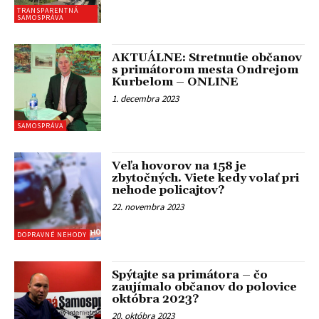
TRANSPARENTNÁ
SAMOSPRÁVA
AKTUÁLNE: Stretnutie občanov
s primátorom mesta Ondrejom
Kurbelom – ONLINE
1. decembra 2023
SAMOSPRÁVA
Veľa hovorov na 158 je
zbytočných. Viete kedy volať pri
nehode policajtov?
22. novembra 2023
DOPRAVNÉ NEHODY
Spýtajte sa primátora – čo
zaujímalo občanov do polovice
októbra 2023?
20. októbra 2023