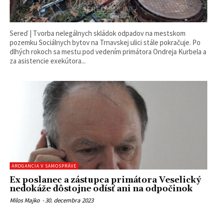
Sereď | Tvorba nelegálnych skládok odpadov na mestskom
pozemku Sociálnych bytov na Trnavskej ulici stále pokračuje. Po
dlhých rokoch sa mestu pod vedením primátora Ondreja Kurbela a
za asistencie exekútora...
AROGANCIA V SAMOSPRÁVE
Ex poslanec a zástupca primátora Veselický
nedokáže dôstojne odísť ani na odpočinok
Milos Majko
-
30. decembra 2023