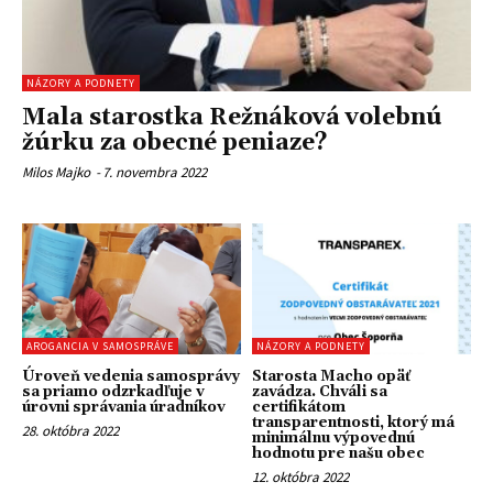
NÁZORY A PODNETY
Mala starostka Režnáková volebnú
žúrku za obecné peniaze?
Milos Majko
-
7. novembra 2022
AROGANCIA V SAMOSPRÁVE
NÁZORY A PODNETY
Úroveň vedenia samosprávy
Starosta Macho opäť
sa priamo odzrkadľuje v
zavádza. Chváli sa
úrovni správania úradníkov
certifikátom
transparentnosti, ktorý má
28. októbra 2022
minimálnu výpovednú
hodnotu pre našu obec
12. októbra 2022