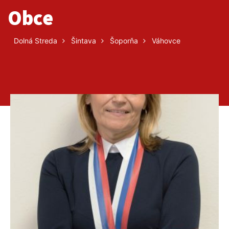
Obce
Dolná Streda
Šintava
Šoporňa
Váhovce