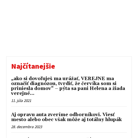
Najčítanejšie
„ako si dovoľuješ ma urážať, VEREJNE ma
označiť diagnózou, tvrdiť, že červíka som si
priniesla domov“ – pýta sa pani Helena a žiada
verejné...
11. júla 2021
Aj opravu auta zveríme odborníkovi. Viesť
mesto alebo obec však môže aj totálny hlupák
28. decembra 2023