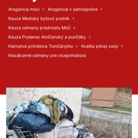
Arogancia moci
Arogancia v samospráve
Kauza Mestský bytový podnik
Kauza odmeny prednostu MsÚ
Kauza Poslanec Koričanský a punčáky
Klamstvá primátora Tomčányiho
Kvalita pitnej vody
Nezákonné odmeny pre viceprimátora