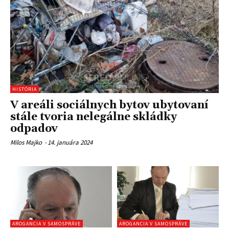
HISTÓRIA
V areáli sociálnych bytov ubytovaní
stále tvoria nelegálne skládky
odpadov
Milos Majko
-
14. januára 2024
AROGANCIA V SAMOSPRÁVE
AROGANCIA V SAMOSPRÁVE