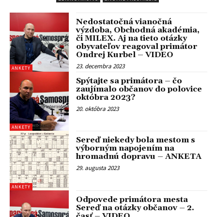
Nedostatočná vianočná
výzdoba, Obchodná akadémia,
či MILEX. Aj na tieto otázky
obyvateľov reagoval primátor
Ondrej Kurbel – VIDEO
23. decembra 2023
ANKETY
Spýtajte sa primátora – čo
zaujímalo občanov do polovice
októbra 2023?
20. októbra 2023
ANKETY
Sereď niekedy bola mestom s
výborným napojením na
hromadnú dopravu – ANKETA
29. augusta 2023
ANKETY
Odpovede primátora mesta
Sereď na otázky občanov – 2.
časť – VIDEO