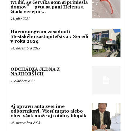
tvrdiť, že červíka som si priniesla
domov“ – pýta sa pani Helena a
žiada verejné...
11. júla 2021
Harmonogram zasadnutí
Mestského zastupiteľstva v Seredi
v roku 2024
14. decembra 2023
ODCHÁDZA JEDNA Z
NAJHORŠÍCH
1. októbra 2021
Aj opravu auta zveríme
odborníkovi. Viesť mesto alebo
obec však môže aj totálny hlupák
28. decembra 2023