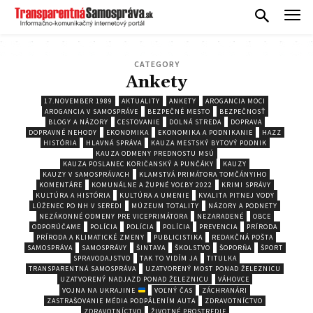
CATEGORY
Ankety
17.NOVEMBER 1989
AKTUALITY
ANKETY
AROGANCIA MOCI
AROGANCIA V SAMOSPRÁVE
BEZPEČNÉ MESTO
BEZPEČNOSŤ
BLOGY A NÁZORY
CESTOVANIE
DOLNÁ STREDA
DOPRAVA
DOPRAVNÉ NEHODY
EKONOMIKA
EKONOMIKA A PODNIKANIE
HAZZ
HISTÓRIA
HLAVNÁ SPRÁVA
KAUZA MESTSKÝ BYTOVÝ PODNIK
KAUZA ODMENY PREDNOSTU MSÚ
KAUZA POSLANEC KORIČANSKÝ A PUNČÁKY
KAUZY
KAUZY V SAMOSPRÁVACH
KLAMSTVÁ PRIMÁTORA TOMČÁNYIHO
KOMENTÁRE
KOMUNÁLNE A ŽUPNÉ VOĽBY 2022
KRIMI SPRÁVY
KULTÚRA A HISTÓRIA
KULTÚRA A UMENIE
KVALITA PITNEJ VODY
LÚŽENEC PO NH V SEREDI
MÚZEUM TOTALITY
NÁZORY A PODNETY
NEZÁKONNÉ ODMENY PRE VICEPRIMÁTORA
NEZARADENÉ
OBCE
ODPORÚČAME
POLÍCIA
POLÍCIA
POLÍCIA
PREVENCIA
PRÍRODA
PRÍRODA A KLIMATICKÉ ZMENY
PUBLICISTIKA
REDAKČNÁ POŠTA
SAMOSPRÁVA
SAMOSPRÁVY
ŠINTAVA
ŠKOLSTVO
ŠOPORŇA
ŠPORT
SPRAVODAJSTVO
TAK TO VIDÍM JA
TITULKA
TRANSPARENTNÁ SAMOSPRÁVA
UZATVORENÝ MOST PONAD ŽELEZNICU
UZATVORENÝ NADJAZD PONAD ŽELEZNICU
VÁHOVCE
VOJNA NA UKRAJINE
VOĽNÝ ČAS
ZÁCHRANÁRI
ZASTRAŠOVANIE MÉDIA PODPÁLENÍM AUTA
ZDRAVOTNÍCTVO
ZDRAVOTNÍCTVO
ŽIVOTNÉ PROSTREDIE