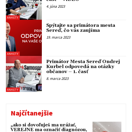
4. júna 2023
ANKETY
Spýtajte sa primátora mesta
Sereď, čo vás zaujíma
19. marca 2023
ANKETY
Primátor Mesta Sereď Ondrej
Kurbel odpovedá na otázky
občanov – 1. časť
8. marca 2023
ANKETY
Najčítanejšie
„ako si dovoľuješ ma urážať,
VEREJNE ma označiť diagnózou,