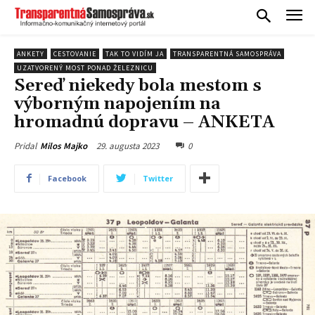
ANKETY
CESTOVANIE
TAK TO VIDÍM JA
TRANSPARENTNÁ SAMOSPRÁVA
UZATVORENÝ MOST PONAD ŽELEZNICU
Sereď niekedy bola mestom s
výborným napojením na
hromadnú dopravu – ANKETA
29. augusta 2023
0
Pridal
Milos Majko
Facebook
Twitter