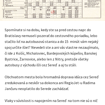
Spomínate si na dobu, kedy ste sa pred cestou napr. do
Bratislavy nemuseli pozerať do cestovného poriadku, lebo
stačilo ísť na autobusovú stanicu a do 15 minút vám nejaký
spoj určite išiel? Nevedeli ste a ani vás vlastne nezaujímalo,
či ide z Košíc, Michaloviec, Bardejovských kúpeľov, Banskej
Bystrice, Žarnovice, alebo len z Nitry, pretože všetky
autobusy z východu išli cez Sereď a aj tu stáli.
Obchvatom mesta bola hromadná doprava idúca cez Sereď
zredukovaná a neskôr sa dokonca ani RegioJet-u Radima
Jančuru neoplatilo do Serede zachádzať.
Vlaky v súvislosti s napojením na Sereď na tom nie sú o nič