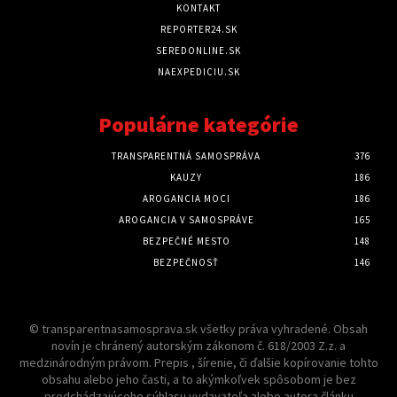
KONTAKT
REPORTER24.SK
SEREDONLINE.SK
NAEXPEDICIU.SK
Populárne kategórie
TRANSPARENTNÁ SAMOSPRÁVA
376
KAUZY
186
AROGANCIA MOCI
186
AROGANCIA V SAMOSPRÁVE
165
BEZPEČNÉ MESTO
148
BEZPEČNOSŤ
146
© transparentnasamosprava.sk všetky práva vyhradené. Obsah
novín je chránený autorským zákonom č. 618/2003 Z.z. a
medzinárodným právom. Prepis , šírenie, či ďalšie kopírovanie tohto
obsahu alebo jeho časti, a to akýmkoľvek spôsobom je bez
predchádzajúceho súhlasu vydavateľa alebo autora článku