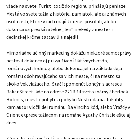
všade na svete. Turisti totiž do regiónu prinášajú peniaze.
Mestá vo svete ťažia z histórie, pamiatok, ale aj známych
osobností, ktoré v nich majú korene, pôsobili, alebo
dokonca sa preukázateľne „len“ niekedy v meste či
dedinskej krčme zastavili a najedli.
Mimoriadne účinný marketing dokážu niektoré samosprávy
nastaviť dokonca aj pri využívaní fiktívnych osôb,
románových hrdinov, alebo dokonca jel na základe deja
románu odohrávajúceho sa v ich meste, či na mesto sa
akokoľvek viažúceho. Stačí spomenúť Londýn s adresou
Baker Street, kde na adrese 221B žil svetoznámy Sherlock
Holmes, miesto pobytu a pohybu Nostrodama, lokality
kam autor vložil dej románu Da Vinciho kód, alebo Vraždy v
Orient exprese ťažiacom na románe Agathy Christie ešte aj
dnes.
K Seredi sa síce veľa slávnych mien neviaže, no mesto si