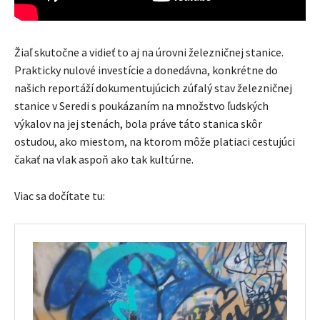
Žiaľ skutočne a vidieť to aj na úrovni železničnej stanice.
Prakticky nulové investície a donedávna, konkrétne do
našich reportáží dokumentujúcich zúfalý stav železničnej
stanice v Seredi s poukázaním na množstvo ľudských
výkalov na jej stenách, bola práve táto stanica skôr
ostudou, ako miestom, na ktorom môže platiaci cestujúci
čakať na vlak aspoň ako tak kultúrne.
Viac sa dočítate tu: