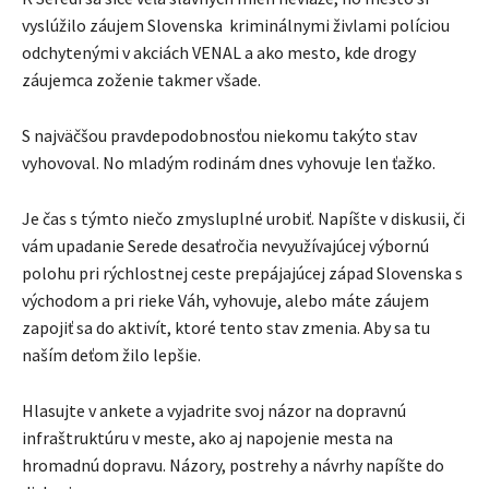
vyslúžilo záujem Slovenska kriminálnymi živlami políciou
odchytenými v akciách VENAL a ako mesto, kde drogy
záujemca zoženie takmer všade.
S najväčšou pravdepodobnosťou niekomu takýto stav
vyhovoval. No mladým rodinám dnes vyhovuje len ťažko.
Je čas s týmto niečo zmysluplné urobiť. Napíšte v diskusii, či
vám upadanie Serede desaťročia nevyužívajúcej výbornú
polohu pri rýchlostnej ceste prepájajúcej západ Slovenska s
východom a pri rieke Váh, vyhovuje, alebo máte záujem
zapojiť sa do aktivít, ktoré tento stav zmenia. Aby sa tu
naším deťom žilo lepšie.
Hlasujte v ankete a vyjadrite svoj názor na dopravnú
infraštruktúru v meste, ako aj napojenie mesta na
hromadnú dopravu. Názory, postrehy a návrhy napíšte do