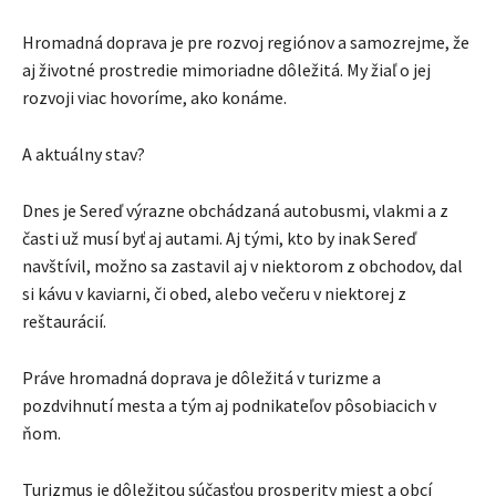
Hromadná doprava je pre rozvoj regiónov a samozrejme, že
aj životné prostredie mimoriadne dôležitá. My žiaľ o jej
rozvoji viac hovoríme, ako konáme.
A aktuálny stav?
Dnes je Sereď výrazne obchádzaná autobusmi, vlakmi a z
časti už musí byť aj autami. Aj tými, kto by inak Sereď
navštívil, možno sa zastavil aj v niektorom z obchodov, dal
si kávu v kaviarni, či obed, alebo večeru v niektorej z
reštaurácií.
Práve hromadná doprava je dôležitá v turizme a
pozdvihnutí mesta a tým aj podnikateľov pôsobiacich v
ňom.
Turizmus je dôležitou súčasťou prosperity miest a obcí