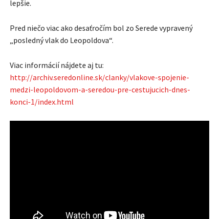
lepšie.
Pred niečo viac ako desaťročím bol zo Serede vypravený
„posledný vlak do Leopoldova“.
Viac informácií nájdete aj tu:
http://archiv.seredonline.sk/clanky/vlakove-spojenie-
medzi-leopoldovom-a-seredou-pre-cestujucich-dnes-
konci-1/index.html