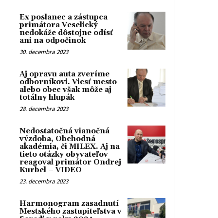
Ex poslanec a zástupca
primátora Veselický
nedokáže dôstojne odísť
ani na odpočinok
30. decembra 2023
Aj opravu auta zveríme
odborníkovi. Viesť mesto
alebo obec však môže aj
totálny hlupák
28. decembra 2023
Nedostatočná vianočná
výzdoba, Obchodná
akadémia, či MILEX. Aj na
tieto otázky obyvateľov
reagoval primátor Ondrej
Kurbel – VIDEO
23. decembra 2023
Harmonogram zasadnutí
Mestského zastupiteľstva v