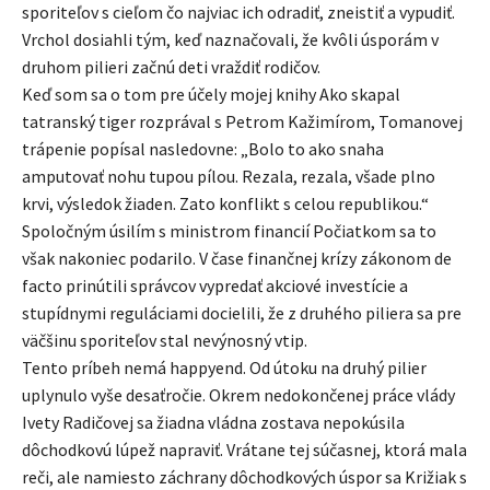
sporiteľov s cieľom čo najviac ich odradiť, zneistiť a vypudiť.
Vrchol dosiahli tým, keď naznačovali, že kvôli úsporám v
druhom pilieri začnú deti vraždiť rodičov.
Keď som sa o tom pre účely mojej knihy Ako skapal
tatranský tiger rozprával s Petrom Kažimírom, Tomanovej
trápenie popísal nasledovne: „Bolo to ako snaha
amputovať nohu tupou pílou. Rezala, rezala, všade plno
krvi, výsledok žiaden. Zato konflikt s celou republikou.“
Spoločným úsilím s ministrom financií Počiatkom sa to
však nakoniec podarilo. V čase finančnej krízy zákonom de
facto prinútili správcov vypredať akciové investície a
stupídnymi reguláciami docielili, že z druhého piliera sa pre
väčšinu sporiteľov stal nevýnosný vtip.
Tento príbeh nemá happyend. Od útoku na druhý pilier
uplynulo vyše desaťročie. Okrem nedokončenej práce vlády
Ivety Radičovej sa žiadna vládna zostava nepokúsila
dôchodkovú lúpež napraviť. Vrátane tej súčasnej, ktorá mala
reči, ale namiesto záchrany dôchodkových úspor sa Križiak s