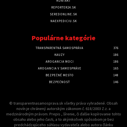
KONTAKT
REPORTER24.SK
SEREDONLINE.SK
NAEXPEDICIU.SK
Populárne kategórie
TRANSPARENTNÁ SAMOSPRÁVA
376
KAUZY
186
AROGANCIA MOCI
186
AROGANCIA V SAMOSPRÁVE
165
BEZPEČNÉ MESTO
148
BEZPEČNOSŤ
146
© transparentnasamosprava.sk všetky práva vyhradené. Obsah
novín je chránený autorským zákonom č. 618/2003 Z.z. a
medzinárodným právom. Prepis , šírenie, či ďalšie kopírovanie tohto
obsahu alebo jeho časti, a to akýmkoľvek spôsobom je bez
predchádzajúceho súhlasu vydavateľa alebo autora článku