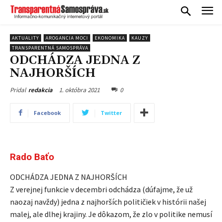
AKTUALITY
AROGANCIA MOCI
EKONOMIKA
KAUZY
TRANSPARENTNÁ SAMOSPRÁVA
ODCHÁDZA JEDNA Z
NAJHORŠÍCH
1. októbra 2021
0
Pridal
redakcia
Facebook
Twitter
Rado Baťo
ODCHÁDZA JEDNA Z NAJHORŠÍCH
Z verejnej funkcie v decembri odchádza (dúfajme, že už
naozaj navždy) jedna z najhorších političiek v histórii našej
malej, ale dlhej krajiny. Je dôkazom, že zlo v politike nemusí