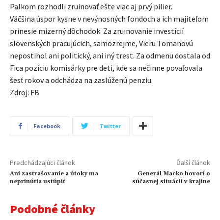
Palkom rozhodli zruinovať ešte viac aj prvý pilier.
Väčšina úspor kysne v nevýnosných fondoch a ich majiteľom
prinesie mizerný dôchodok. Za zruinovanie investícií
slovenských pracujúcich, samozrejme, Vieru Tomanovú
nepostihol ani politický, ani iný trest. Za odmenu dostala od
Fica pozíciu komisárky pre deti, kde sa nečinne povaľovala
šesť rokov a odchádza na zaslúženú penziu.
Zdroj: FB
Facebook
Twitter
Predchádzajúci článok
Ďalší článok
Ani zastrašovanie a útoky ma
Generál Macko hovorí o
neprinútia ustúpiť
súčasnej situácii v krajine
Podobné články