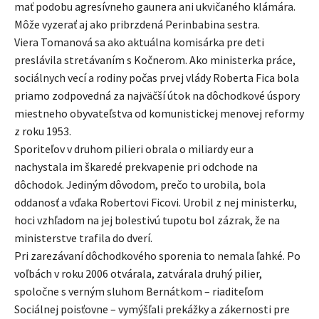
mať podobu agresívneho gaunera ani ukvičaného klámára.
Môže vyzerať aj ako pribrzdená Perinbabina sestra.
Viera Tomanová sa ako aktuálna komisárka pre deti
preslávila stretávaním s Kočnerom. Ako ministerka práce,
sociálnych vecí a rodiny počas prvej vlády Roberta Fica bola
priamo zodpovedná za najväčší útok na dôchodkové úspory
miestneho obyvateľstva od komunistickej menovej reformy
z roku 1953.
Sporiteľov v druhom pilieri obrala o miliardy eur a
nachystala im škaredé prekvapenie pri odchode na
dôchodok. Jediným dôvodom, prečo to urobila, bola
oddanosť a vďaka Robertovi Ficovi. Urobil z nej ministerku,
hoci vzhľadom na jej bolestivú tupotu bol zázrak, že na
ministerstve trafila do dverí.
Pri zarezávaní dôchodkového sporenia to nemala ľahké. Po
voľbách v roku 2006 otvárala, zatvárala druhý pilier,
spoločne s verným sluhom Bernátkom – riaditeľom
Sociálnej poisťovne – vymýšľali prekážky a zákernosti pre