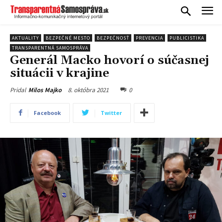
AKTUALITY
BEZPEČNÉ MESTO
BEZPEČNOSŤ
PREVENCIA
PUBLICISTIKA
TRANSPARENTNÁ SAMOSPRÁVA
Generál Macko hovorí o súčasnej
situácii v krajine
8. októbra 2021
0
Pridal
Milos Majko
Facebook
Twitter