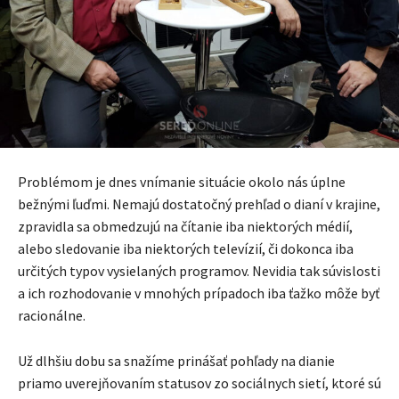
Problémom je dnes vnímanie situácie okolo nás úplne
bežnými ľuďmi. Nemajú dostatočný prehľad o dianí v krajine,
zpravidla sa obmedzujú na čítanie iba niektorých médií,
alebo sledovanie iba niektorých televízií, či dokonca iba
určitých typov vysielaných programov. Nevidia tak súvislosti
a ich rozhodovanie v mnohých prípadoch iba ťažko môže byť
racionálne.
Už dlhšiu dobu sa snažíme prinášať pohľady na dianie
priamo uverejňovaním statusov zo sociálnych sietí, ktoré sú