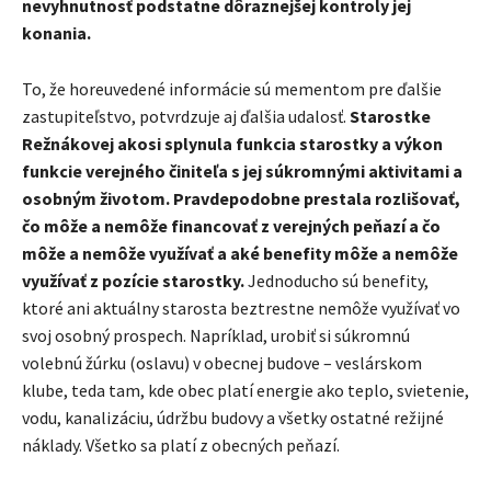
nevyhnutnosť podstatne dôraznejšej kontroly jej
konania.
To, že horeuvedené informácie sú mementom pre ďalšie
zastupiteľstvo, potvrdzuje aj ďalšia udalosť.
Starostke
Režnákovej akosi splynula funkcia starostky a výkon
funkcie verejného činiteľa s jej súkromnými aktivitami a
osobným životom. Pravdepodobne prestala rozlišovať,
čo môže a nemôže financovať z verejných peňazí a čo
môže a nemôže využívať a aké benefity môže a nemôže
využívať z pozície starostky.
Jednoducho sú benefity,
ktoré ani aktuálny starosta beztrestne nemôže využívať vo
svoj osobný prospech. Napríklad, urobiť si súkromnú
volebnú žúrku (oslavu) v obecnej budove – veslárskom
klube, teda tam, kde obec platí energie ako teplo, svietenie,
vodu, kanalizáciu, údržbu budovy a všetky ostatné režijné
náklady. Všetko sa platí z obecných peňazí.