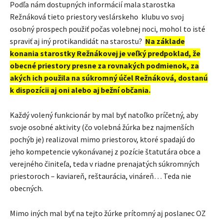
Podľa nám dostupných informácií mala starostka
Režnáková tieto priestory veslárskeho klubu vo svoj
osobný prospech použiť počas volebnej noci, mohol to isté
spraviť aj iný protikandidát na starostu?
Na základe
konania starostky Režnákovej je veľký predpoklad, že
obecné priestory presne za rovnakých podmienok, za
akých ich použila na súkromný účel Režnáková, dostanú
k dispozícii aj oni alebo aj bežní občania.
Každý volený funkcionár by mal byť natoľko príčetný, aby
svoje osobné aktivity (čo volebná žúrka bez najmenších
pochýb je) realizoval mimo priestorov, ktoré spadajú do
jeho kompetencie vykonávanej z pozície štatutára obce a
verejného činiteľa, teda v riadne prenajatých súkromných
priestoroch – kaviareň, reštaurácia, vináreň… Teda nie
obecných.
Mimo iných mal byť na tejto žúrke prítomný aj poslanec OZ