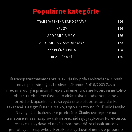
Populárne kategórie
TRANSPARENTNÁ SAMOSPRÁVA
376
KAUZY
186
AROGANCIA MOCI
186
AROGANCIA V SAMOSPRÁVE
165
BEZPEČNÉ MESTO
148
BEZPEČNOSŤ
146
© transparentnasamosprava.sk všetky práva vyhradené. Obsah
novín je chránený autorským zákonom č. 618/2003 Z.z. a
medzinárodným právom. Prepis , šírenie, či ďalšie kopírovanie tohto
obsahu alebo jeho časti, a to akýmkoľvek spôsobom je bez
predchádzajúceho súhlasu vydavateľa alebo autora článku
zakázané. Design: © Denis Majko, Logo a názov novín: © Miloš Majko
Noviny sú aktualizované priebežne. Články uverejnené na
transparentnasamosprava.sk neprechádzajú jazykovou korektúrou.
Redakcia a vydavateľ novín nezodpovedá za obsah autorov
jednotlivých príspevkov. Redakcia a vydavateľ nenesie prípadné