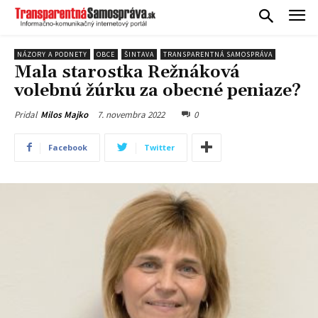
NÁZORY A PODNETY
OBCE
ŠINTAVA
TRANSPARENTNÁ SAMOSPRÁVA
Mala starostka Režnáková
volebnú žúrku za obecné peniaze?
7. novembra 2022
0
Pridal
Milos Majko
Facebook
Twitter