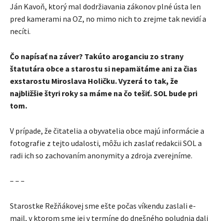
Ján Kavoň, ktorý mal dodržiavania zákonov plné ústa len
pred kamerami na OZ, no mimo nich to zrejme tak nevidí a
necíti.
Čo napísať na záver? Takúto aroganciu zo strany
štatutára obce a starostu si nepamätáme ani za čias
exstarostu Miroslava Holičku. Vyzerá to tak, že
najbližšie štyri roky sa máme na čo tešiť. SOL bude pri
tom.
V prípade, že čitatelia a obyvatelia obce majú informácie a
fotografie z tejto udalosti, môžu ich zaslať redakcii SOL a
radi ich so zachovaním anonymity a zdroja zverejníme.
– – –
Starostke Režňákovej sme ešte počas víkendu zaslali e-
mail, v ktorom sme jej v termíne do dnešného poludnia dali