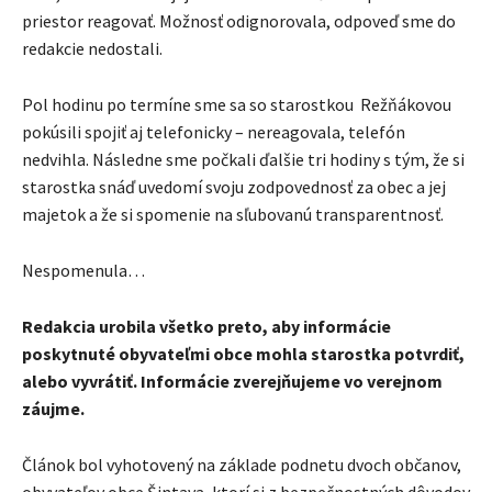
priestor reagovať. Možnosť odignorovala, odpoveď sme do
redakcie nedostali.
Pol hodinu po termíne sme sa so starostkou Režňákovou
pokúsili spojiť aj telefonicky – nereagovala, telefón
nedvihla. Následne sme počkali ďalšie tri hodiny s tým, že si
starostka snáď uvedomí svoju zodpovednosť za obec a jej
majetok a že si spomenie na sľubovanú transparentnosť.
Nespomenula…
Redakcia urobila všetko preto, aby informácie
poskytnuté obyvateľmi obce mohla starostka potvrdiť,
alebo vyvrátiť. Informácie zverejňujeme vo verejnom
záujme.
Článok bol vyhotovený na základe podnetu dvoch občanov,