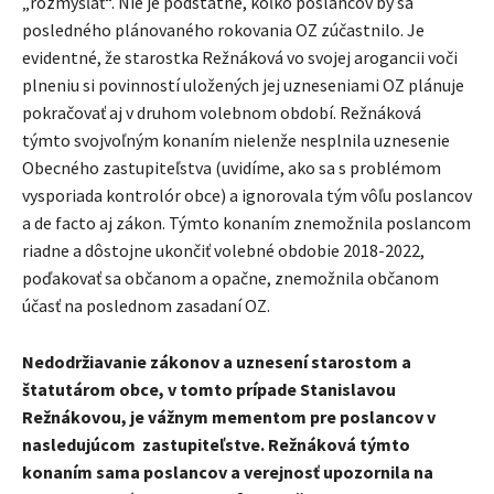
„rozmýšľať“. Nie je podstatné, koľko poslancov by sa
posledného plánovaného rokovania OZ zúčastnilo. Je
evidentné, že starostka Režnáková vo svojej arogancii voči
plneniu si povinností uložených jej uzneseniami OZ plánuje
pokračovať aj v druhom volebnom období. Režnáková
týmto svojvoľným konaním nielenže nesplnila uznesenie
Obecného zastupiteľstva (uvidíme, ako sa s problémom
vysporiada kontrolór obce) a ignorovala tým vôľu poslancov
a de facto aj zákon. Týmto konaním znemožnila poslancom
riadne a dôstojne ukončiť volebné obdobie 2018-2022,
poďakovať sa občanom a opačne, znemožnila občanom
účasť na poslednom zasadaní OZ.
Nedodržiavanie zákonov a uznesení starostom a
štatutárom obce, v tomto prípade Stanislavou
Režnákovou, je vážnym mementom pre poslancov v
nasledujúcom zastupiteľstve. Režnáková týmto
konaním sama poslancov a verejnosť upozornila na