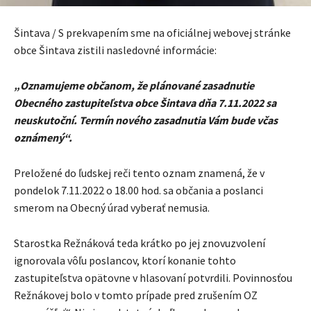
Šintava / S prekvapením sme na oficiálnej webovej stránke
obce Šintava zistili nasledovné informácie:
„Oznamujeme občanom, že plánované zasadnutie
Obecného zastupiteľstva obce Šintava dňa 7.11.2022 sa
neuskutoční. Termín nového zasadnutia Vám bude včas
oznámený“.
Preložené do ľudskej reči tento oznam znamená, že v
pondelok 7.11.2022 o 18.00 hod. sa občania a poslanci
smerom na Obecný úrad vyberať nemusia.
Starostka Režnáková teda krátko po jej znovuzvolení
ignorovala vôľu poslancov, ktorí konanie tohto
zastupiteľstva opätovne v hlasovaní potvrdili. Povinnosťou
Režnákovej bolo v tomto prípade pred zrušením OZ