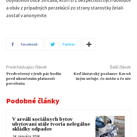
obyvateľov obce Šintava, ktorí si z bezpečnostných dôvodov
a obáv z prípadných perzekúcií zo strany starostky želali
zostať v anonymite.
Facebook
Twitter
Predchádzajúci článok
Ďalší článok
Predvečerný výrub pár hodín
Keď šintavský poslanec Kavoň
pred ukončením platnosti
iným určuje, čo môžu a čo nie
povolenia
Podobné články
V areáli sociálnych bytov
ubytovaní stále tvoria nelegálne
skládky odpadov
14. januára 2024