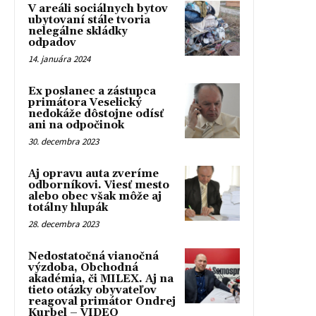
V areáli sociálnych bytov
ubytovaní stále tvoria
nelegálne skládky
odpadov
14. januára 2024
Ex poslanec a zástupca
primátora Veselický
nedokáže dôstojne odísť
ani na odpočinok
30. decembra 2023
Aj opravu auta zveríme
odborníkovi. Viesť mesto
alebo obec však môže aj
totálny hlupák
28. decembra 2023
Nedostatočná vianočná
výzdoba, Obchodná
akadémia, či MILEX. Aj na
tieto otázky obyvateľov
reagoval primátor Ondrej
Kurbel – VIDEO