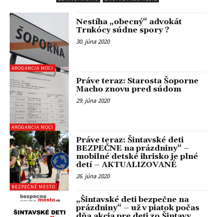
Nestíha „obecný“ advokát
Trnkócy súdne spory ?
30. júna 2020
AROGANCIA MOCI
Práve teraz: Starosta Šoporne
Macho znovu pred súdom
29. júna 2020
AROGANCIA MOCI
Práve teraz: Šintavské deti
BEZPEČNE na prázdniny“ –
mobilné detské ihrisko je plné
detí – AKTUALIZOVANÉ
26. júna 2020
BEZPEČNÉ MESTO
„Šintavské deti bezpečne na
prázdniny“ – už v piatok počas
dňa akcia pre deti zo Šintavy