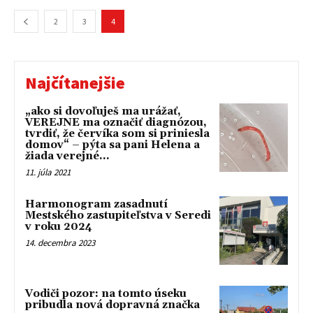
2
3
4
Najčítanejšie
„ako si dovoľuješ ma urážať,
VEREJNE ma označiť diagnózou,
tvrdiť, že červíka som si priniesla
domov“ – pýta sa pani Helena a
žiada verejné...
11. júla 2021
Harmonogram zasadnutí
Mestského zastupiteľstva v Seredi
v roku 2024
14. decembra 2023
Vodiči pozor: na tomto úseku
pribudla nová dopravná značka