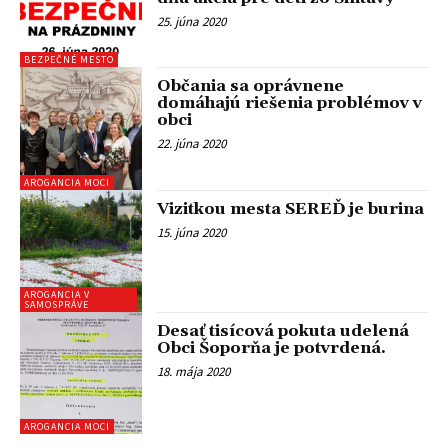
25. júna 2020
BEZPEČNÉ MESTO
Občania sa oprávnene
domáhajú riešenia problémov v
obci
22. júna 2020
AROGANCIA MOCI
Vizitkou mesta SEREĎ je burina
15. júna 2020
AROGANCIA V
SAMOSPRÁVE
Desať tisícová pokuta udelená
Obci Šoporňa je potvrdená.
18. mája 2020
AROGANCIA MOCI