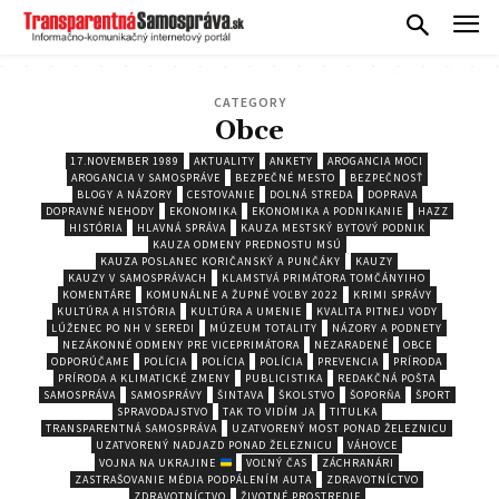
CATEGORY
Obce
17.NOVEMBER 1989
AKTUALITY
ANKETY
AROGANCIA MOCI
AROGANCIA V SAMOSPRÁVE
BEZPEČNÉ MESTO
BEZPEČNOSŤ
BLOGY A NÁZORY
CESTOVANIE
DOLNÁ STREDA
DOPRAVA
DOPRAVNÉ NEHODY
EKONOMIKA
EKONOMIKA A PODNIKANIE
HAZZ
HISTÓRIA
HLAVNÁ SPRÁVA
KAUZA MESTSKÝ BYTOVÝ PODNIK
KAUZA ODMENY PREDNOSTU MSÚ
KAUZA POSLANEC KORIČANSKÝ A PUNČÁKY
KAUZY
KAUZY V SAMOSPRÁVACH
KLAMSTVÁ PRIMÁTORA TOMČÁNYIHO
KOMENTÁRE
KOMUNÁLNE A ŽUPNÉ VOĽBY 2022
KRIMI SPRÁVY
KULTÚRA A HISTÓRIA
KULTÚRA A UMENIE
KVALITA PITNEJ VODY
LÚŽENEC PO NH V SEREDI
MÚZEUM TOTALITY
NÁZORY A PODNETY
NEZÁKONNÉ ODMENY PRE VICEPRIMÁTORA
NEZARADENÉ
OBCE
ODPORÚČAME
POLÍCIA
POLÍCIA
POLÍCIA
PREVENCIA
PRÍRODA
PRÍRODA A KLIMATICKÉ ZMENY
PUBLICISTIKA
REDAKČNÁ POŠTA
SAMOSPRÁVA
SAMOSPRÁVY
ŠINTAVA
ŠKOLSTVO
ŠOPORŇA
ŠPORT
SPRAVODAJSTVO
TAK TO VIDÍM JA
TITULKA
TRANSPARENTNÁ SAMOSPRÁVA
UZATVORENÝ MOST PONAD ŽELEZNICU
UZATVORENÝ NADJAZD PONAD ŽELEZNICU
VÁHOVCE
VOJNA NA UKRAJINE
VOĽNÝ ČAS
ZÁCHRANÁRI
ZASTRAŠOVANIE MÉDIA PODPÁLENÍM AUTA
ZDRAVOTNÍCTVO
ZDRAVOTNÍCTVO
ŽIVOTNÉ PROSTREDIE