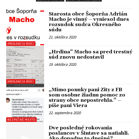
Starosta obce Šoporňa Adrián
Macho je vinný – vyniesol dnes
rozsudok sudca Okresného
súdu
21. októbra 2020
AROGANCIA MOCI
„Hrdina“ Macho sa pred trestný
súd znovu nedostavil
19. októbra 2020
AROGANCIA MOCI
„Mimo ponuky pani Zity z FB
som osobne žiadnu pomoc zo
strany obce nepostrehla.“ –
píše pani Viera
22. septembra 2020
BEZPEČNÉ MESTO
Dve posledné rokovania
poslancov v Šintave sa natiahli.
Ako dopadne to dnešné?