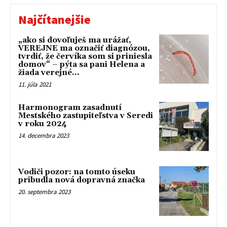
Najčítanejšie
„ako si dovoľuješ ma urážať,
VEREJNE ma označiť diagnózou,
tvrdiť, že červíka som si priniesla
domov“ – pýta sa pani Helena a
žiada verejné...
11. júla 2021
Harmonogram zasadnutí
Mestského zastupiteľstva v Seredi
v roku 2024
14. decembra 2023
Vodiči pozor: na tomto úseku
pribudla nová dopravná značka
20. septembra 2023