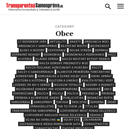
CATEGORY
Obce
17.NOVEMBER 1989
AKTUALITY
ANKETY
AROGANCIA MOCI
AROGANCIA V SAMOSPRÁVE
BEZPEČNÉ MESTO
BEZPEČNOSŤ
BLOGY A NÁZORY
CESTOVANIE
DOLNÁ STREDA
DOPRAVA
DOPRAVNÉ NEHODY
EKONOMIKA
EKONOMIKA A PODNIKANIE
HAZZ
HISTÓRIA
HLAVNÁ SPRÁVA
KAUZA MESTSKÝ BYTOVÝ PODNIK
KAUZA ODMENY PREDNOSTU MSÚ
KAUZA POSLANEC KORIČANSKÝ A PUNČÁKY
KAUZY
KAUZY V SAMOSPRÁVACH
KLAMSTVÁ PRIMÁTORA TOMČÁNYIHO
KOMENTÁRE
KOMUNÁLNE A ŽUPNÉ VOĽBY 2022
KRIMI SPRÁVY
KULTÚRA A HISTÓRIA
KULTÚRA A UMENIE
KVALITA PITNEJ VODY
LÚŽENEC PO NH V SEREDI
MÚZEUM TOTALITY
NÁZORY A PODNETY
NEZÁKONNÉ ODMENY PRE VICEPRIMÁTORA
NEZARADENÉ
OBCE
ODPORÚČAME
POLÍCIA
POLÍCIA
POLÍCIA
PREVENCIA
PRÍRODA
PRÍRODA A KLIMATICKÉ ZMENY
PUBLICISTIKA
REDAKČNÁ POŠTA
SAMOSPRÁVA
SAMOSPRÁVY
ŠINTAVA
ŠKOLSTVO
ŠOPORŇA
ŠPORT
SPRAVODAJSTVO
TAK TO VIDÍM JA
TITULKA
TRANSPARENTNÁ SAMOSPRÁVA
UZATVORENÝ MOST PONAD ŽELEZNICU
UZATVORENÝ NADJAZD PONAD ŽELEZNICU
VÁHOVCE
VOJNA NA UKRAJINE
VOĽNÝ ČAS
ZÁCHRANÁRI
ZASTRAŠOVANIE MÉDIA PODPÁLENÍM AUTA
ZDRAVOTNÍCTVO
ZDRAVOTNÍCTVO
ŽIVOTNÉ PROSTREDIE