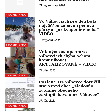
21. septembra 2020
AROGANCIA MOCI
Vo Váhovciach pre deti bola
najväčšou zábavou penová
párty a „prekvapenie z neba“ –
VIDEO
1. augusta 2020
AROGANCIA MOCI
Voleným zástupcom vo
Váhovciach chýba ochota
komunikovať –
AKTUALIZOVANÉ – VIDEO
29. júla 2020
AROGANCIA MOCI
Poslanci OZ Váhovce doručili
starostovi obce „Žiadosť o
zvolanie obecného
zastupiteľstva obce Váhovce“
27. júla 2020
AROGANCIA MOCI