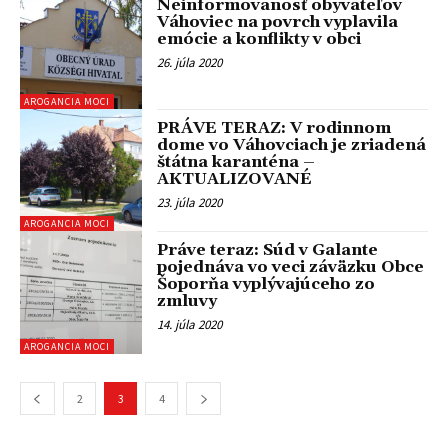
Neinformovanosť obyvateľov
Váhoviec na povrch vyplavila
emócie a konflikty v obci
26. júla 2020
AROGANCIA MOCI
PRÁVE TERAZ: V rodinnom
dome vo Váhovciach je zriadená
štátna karanténa –
AKTUALIZOVANÉ
23. júla 2020
AROGANCIA MOCI
Práve teraz: Súd v Galante
pojednáva vo veci záväzku Obce
Šoporňa vyplývajúceho zo
zmluvy
14. júla 2020
AROGANCIA MOCI
2
3
4