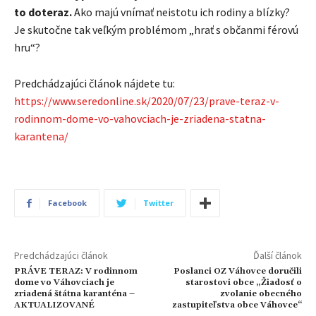
to doteraz.
Ako majú vnímať neistotu ich rodiny a blízky?
Je skutočne tak veľkým problémom „hrať s občanmi férovú
hru“?
Predchádzajúci článok nájdete tu:
https://www.seredonline.sk/2020/07/23/prave-teraz-v-
rodinnom-dome-vo-vahovciach-je-zriadena-statna-
karantena/
Facebook
Twitter
Predchádzajúci článok
Ďalší článok
PRÁVE TERAZ: V rodinnom
Poslanci OZ Váhovce doručili
dome vo Váhovciach je
starostovi obce „Žiadosť o
zriadená štátna karanténa –
zvolanie obecného
AKTUALIZOVANÉ
zastupiteľstva obce Váhovce“