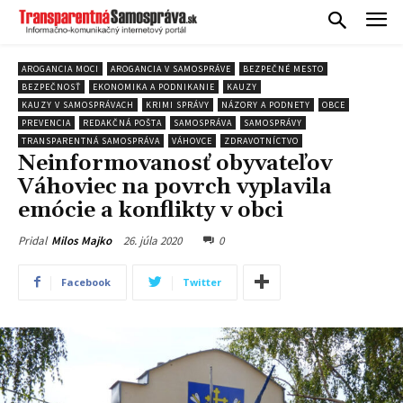
AROGANCIA MOCI
AROGANCIA V SAMOSPRÁVE
BEZPEČNÉ MESTO
BEZPEČNOSŤ
EKONOMIKA A PODNIKANIE
KAUZY
KAUZY V SAMOSPRÁVACH
KRIMI SPRÁVY
NÁZORY A PODNETY
OBCE
PREVENCIA
REDAKČNÁ POŠTA
SAMOSPRÁVA
SAMOSPRÁVY
TRANSPARENTNÁ SAMOSPRÁVA
VÁHOVCE
ZDRAVOTNÍCTVO
Neinformovanosť obyvateľov
Váhoviec na povrch vyplavila
emócie a konflikty v obci
26. júla 2020
0
Pridal
Milos Majko
Facebook
Twitter