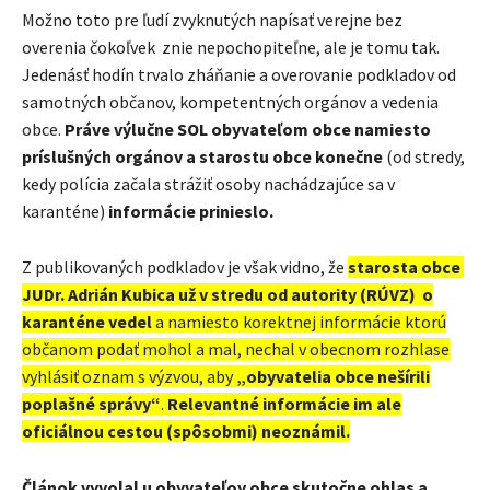
Možno toto pre ľudí zvyknutých napísať verejne bez
overenia čokoľvek znie nepochopiteľne, ale je tomu tak.
Jedenásť hodín trvalo zháňanie a overovanie podkladov od
samotných občanov, kompetentných orgánov a vedenia
obce.
Práve výlučne SOL obyvateľom obce namiesto
príslušných orgánov a starostu obce konečne
(od stredy,
kedy polícia začala strážiť osoby nachádzajúce sa v
karanténe)
informácie prinieslo.
Z publikovaných podkladov je však vidno, že
starosta obce
JUDr. Adrián Kubica už v stredu od autority (RÚVZ) o
karanténe vedel
a namiesto korektnej informácie ktorú
občanom podať mohol a mal, nechal v obecnom rozhlase
vyhlásiť oznam s výzvou, aby
„obyvatelia obce nešírili
poplašné správy“
.
Relevantné informácie im ale
oficiálnou cestou (spôsobmi) neoznámil.
Článok vyvolal u obyvateľov obce skutočne ohlas a