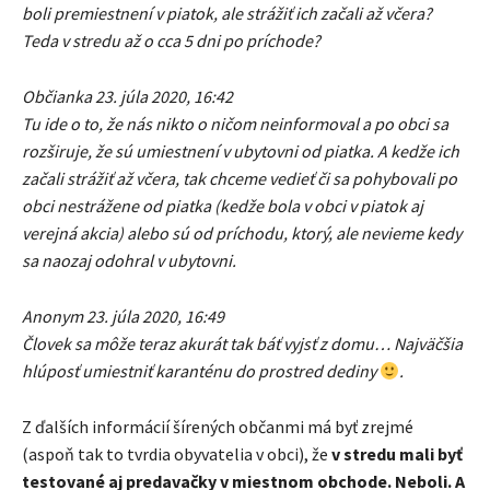
boli premiestnení v piatok, ale strážiť ich začali až včera?
Teda v stredu až o cca 5 dni po príchode?
Občianka 23. júla 2020, 16:42
Tu ide o to, že nás nikto o ničom neinformoval a po obci sa
rozširuje, že sú umiestnení v ubytovni od piatka. A kedže ich
začali strážiť až včera, tak chceme vedieť či sa pohybovali po
obci nestrážene od piatka (kedže bola v obci v piatok aj
verejná akcia) alebo sú od príchodu, ktorý, ale nevieme kedy
sa naozaj odohral v ubytovni.
Anonym 23. júla 2020, 16:49
Človek sa môže teraz akurát tak báť vyjsť z domu… Najväčšia
hlúposť umiestniť karanténu do prostred dediny
.
Z ďalších informácií šírených občanmi má byť zrejmé
(aspoň tak to tvrdia obyvatelia v obci), že
v stredu mali byť
testované aj predavačky v miestnom obchode. Neboli. A