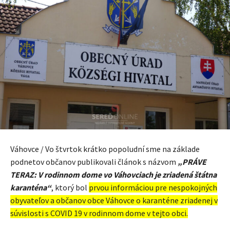
Váhovce / Vo štvrtok krátko popoludní sme na základe
podnetov občanov publikovali článok s názvom
„PRÁVE
TERAZ: V rodinnom dome vo Váhovciach je zriadená štátna
karanténa“
, ktorý bol
prvou informáciou pre nespokojných
obyvateľov a občanov obce Váhovce o karanténe zriadenej v
súvislosti s COVID 19 v rodinnom dome v tejto obci.