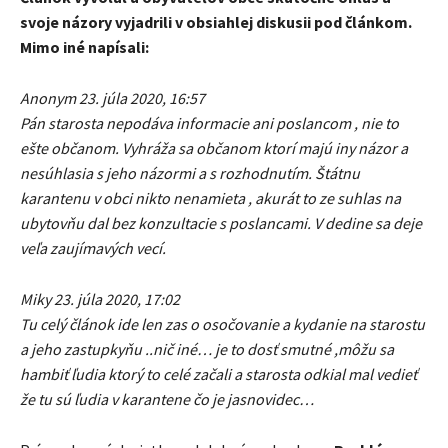
svoje názory vyjadrili v obsiahlej diskusii pod článkom.
Mimo iné napísali:
Anonym 23. júla 2020, 16:57
Pán starosta nepodáva informacie ani poslancom , nie to
ešte občanom. Vyhráža sa občanom ktorí majú iny názor a
nesúhlasia s jeho názormi a s rozhodnutím. Štátnu
karantenu v obci nikto nenamieta , akurát to ze suhlas na
ubytovňu dal bez konzultacie s poslancami. V dedine sa deje
veľa zaujímavých vecí.
Miky 23. júla 2020, 17:02
Tu celý článok ide len zas o osočovanie a kydanie na starostu
a jeho zastupkyňu ..nič iné… je to dosť smutné ,môžu sa
hambiť ľudia ktorý to celé začali a starosta odkial mal vedieť
že tu sú ľudia v karantene čo je jasnovidec…