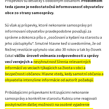
Príspevkov sú desiatky s obdobným obsahom.
Problémom
teda zjavne je nedostatočná informovanosť obyvateľov
obce zo strany samosprávy.
Sú však aj príspevky, ktoré nekonanie samosprávy pri
informovaní obyvateľov pravdepodobne považujú za
správne a dokonca píšu o „osočovaní a kydaní na starostu a
jeho zástupkyňu“. Smutné hlavne keď si uvedomíme, že od
Nežnej revolúcie uplynulo viac ako 30 rokov a tak by človek
čakal
väčšiu úroveň vnímania zodpovednosti a správy
vecí verejných a
nevyhnutnosť šírenia relevantných
informácií vo veciach týkajúcich sa života v obci a
bezpečnosti občanov. Hlavne vtedy, kedy samotní občania a
obyvatelia intenzívne informácie od autorít požadujú.
Pribúdajúcimi príspevkami kritizujúcimi nekonanie
samosprávy a konkrétne starostu Kubicu sme reagovali
poskytnutím ďalšej možnosti na osobné vyjadrenie