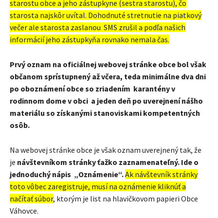
starostu obce a jeho zástupkyne (sestra starostu), čo
starosta najskôr uvítal. Dohodnuté stretnutie na piatkový
večer ale starosta zaslanou SMS zrušil a podľa našich
informácií jeho zástupkyňa rovnako nemala čas.
Prvý oznam na oficiálnej webovej stránke obce bol však
občanom sprístupnený až včera, teda minimálne dva dni
po oboznámení obce so zriadením karantény v
rodinnom dome v obci a jeden deň po uverejnení nášho
materiálu so získanými stanoviskami kompetentných
osôb.
Na webovej stránke obce je však oznam uverejnený tak, že
je
návštevníkom stránky ťažko zaznamenateľný. Ide o
jednoduchý nápis „Oznámenie“.
Ak návštevník stránky
toto vôbec zaregistruje, musí na oznámenie kliknúť a
načítať súbor
, ktorým je list na hlavičkovom papieri Obce
Váhovce.