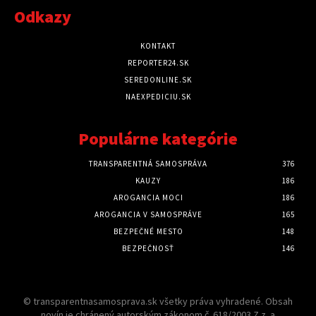
Odkazy
KONTAKT
REPORTER24.SK
SEREDONLINE.SK
NAEXPEDICIU.SK
Populárne kategórie
TRANSPARENTNÁ SAMOSPRÁVA
376
KAUZY
186
AROGANCIA MOCI
186
AROGANCIA V SAMOSPRÁVE
165
BEZPEČNÉ MESTO
148
BEZPEČNOSŤ
146
© transparentnasamosprava.sk všetky práva vyhradené. Obsah
novín je chránený autorským zákonom č. 618/2003 Z.z. a