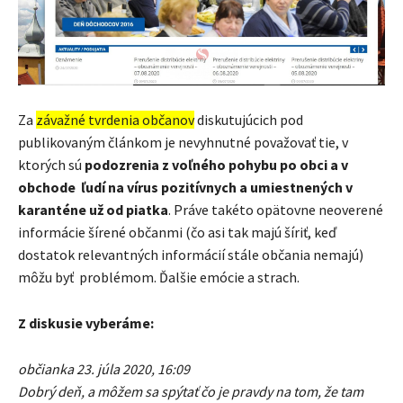
Za
závažné tvrdenia občanov
diskutujúcich pod
publikovaným článkom je nevyhnutné považovať tie, v
ktorých sú
podozrenia z voľného pohybu po obci a v
obchode ľudí na vírus pozitívnych a umiestnených v
karanténe už od piatka
. Práve takéto opätovne neoverené
informácie šírené občanmi (čo asi tak majú šíriť, keď
dostatok relevantných informácií stále občania nemajú)
môžu byť problémom. Ďalšie emócie a strach.
Z diskusie vyberáme:
občianka 23. júla 2020, 16:09
Dobrý deň, a môžem sa spýtať čo je pravdy na tom, že tam