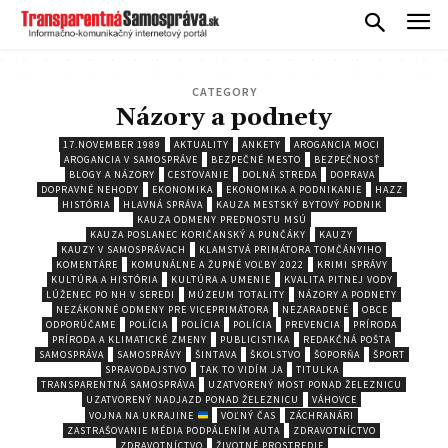
CATEGORY
Názory a podnety
17.NOVEMBER 1989
AKTUALITY
ANKETY
AROGANCIA MOCI
AROGANCIA V SAMOSPRÁVE
BEZPEČNÉ MESTO
BEZPEČNOSŤ
BLOGY A NÁZORY
CESTOVANIE
DOLNÁ STREDA
DOPRAVA
DOPRAVNÉ NEHODY
EKONOMIKA
EKONOMIKA A PODNIKANIE
HAZZ
HISTÓRIA
HLAVNÁ SPRÁVA
KAUZA MESTSKÝ BYTOVÝ PODNIK
KAUZA ODMENY PREDNOSTU MSÚ
KAUZA POSLANEC KORIČANSKÝ A PUNČÁKY
KAUZY
KAUZY V SAMOSPRÁVACH
KLAMSTVÁ PRIMÁTORA TOMČÁNYIHO
KOMENTÁRE
KOMUNÁLNE A ŽUPNÉ VOĽBY 2022
KRIMI SPRÁVY
KULTÚRA A HISTÓRIA
KULTÚRA A UMENIE
KVALITA PITNEJ VODY
LÚŽENEC PO NH V SEREDI
MÚZEUM TOTALITY
NÁZORY A PODNETY
NEZÁKONNÉ ODMENY PRE VICEPRIMÁTORA
NEZARADENÉ
OBCE
ODPORÚČAME
POLÍCIA
POLÍCIA
POLÍCIA
PREVENCIA
PRÍRODA
PRÍRODA A KLIMATICKÉ ZMENY
PUBLICISTIKA
REDAKČNÁ POŠTA
SAMOSPRÁVA
SAMOSPRÁVY
ŠINTAVA
ŠKOLSTVO
ŠOPORŇA
ŠPORT
SPRAVODAJSTVO
TAK TO VIDÍM JA
TITULKA
TRANSPARENTNÁ SAMOSPRÁVA
UZATVORENÝ MOST PONAD ŽELEZNICU
UZATVORENÝ NADJAZD PONAD ŽELEZNICU
VÁHOVCE
VOJNA NA UKRAJINE
VOĽNÝ ČAS
ZÁCHRANÁRI
ZASTRAŠOVANIE MÉDIA PODPÁLENÍM AUTA
ZDRAVOTNÍCTVO
ZDRAVOTNÍCTVO
ŽIVOTNÉ PROSTREDIE