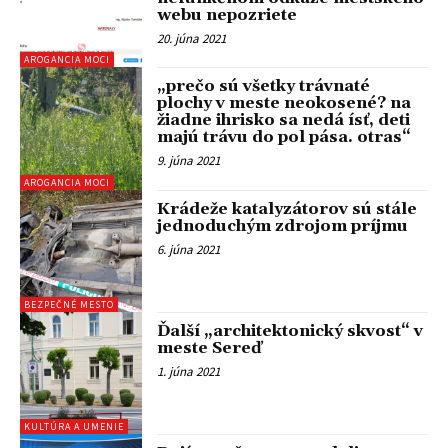
webu nepozriete
20. júna 2021
AROGANCIA MOCI
„prečo sú všetky trávnaté
plochy v meste neokosené? na
žiadne ihrisko sa nedá ísť, deti
majú trávu do pol pása. otras“
9. júna 2021
AROGANCIA MOCI
Krádeže katalyzátorov sú stále
jednoduchým zdrojom príjmu
6. júna 2021
BEZPEČNÉ MESTO
Ďalší „architektonický skvost“ v
meste Sereď
1. júna 2021
KULTÚRA A UMENIE