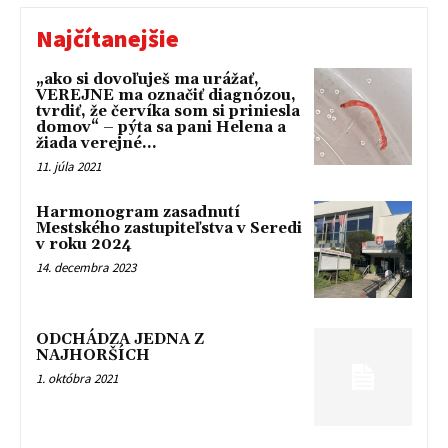
Najčítanejšie
„ako si dovoľuješ ma urážať,
VEREJNE ma označiť diagnózou,
tvrdiť, že červíka som si priniesla
domov“ – pýta sa pani Helena a
žiada verejné...
11. júla 2021
Harmonogram zasadnutí
Mestského zastupiteľstva v Seredi
v roku 2024
14. decembra 2023
ODCHÁDZA JEDNA Z
NAJHORŠÍCH
1. októbra 2021