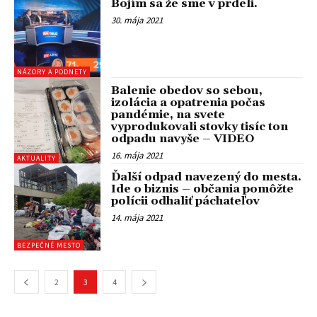
Bojím sa že sme v prdeli.
30. mája 2021
NÁZORY A PODNETY
Balenie obedov so sebou,
izolácia a opatrenia počas
pandémie, na svete
vyprodukovali stovky tisíc ton
odpadu navyše – VIDEO
16. mája 2021
AKTUALITY
Ďalší odpad navezený do mesta.
Ide o biznis – občania pomôžte
polícii odhaliť páchateľov
14. mája 2021
BEZPEČNÉ MESTO
2
3
4