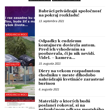
Babráci privádzajú spoločnosť
na pokraj rozkladu!
13. septembra 2021
AROGANCIA MOCI
Odpadky k cudziemu
kontajneru doviezla autom.
Pred ich vyhodením sa
poobzerala, či ju nik nevidí.
Videl. – kamera…
15. augusta 2021
AKTUALITY
Diery na vekom rozpadnutom
chodníku v meste dlhodobo
nahrádzajú kvetináče zarastené
burinou
6. augusta 2021
AROGANCIA MOCI
Materiály o ktorých budú
poslanci rokovať, si na
nefunkčnom odkaze mestského