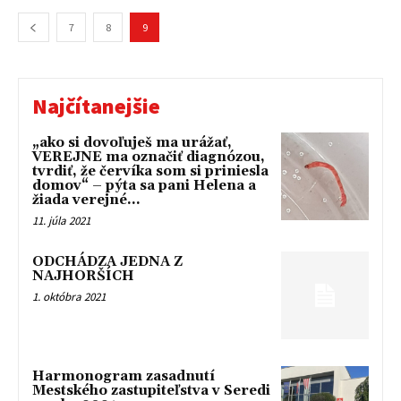
7
8
9
Najčítanejšie
„ako si dovoľuješ ma urážať,
VEREJNE ma označiť diagnózou,
tvrdiť, že červíka som si priniesla
domov“ – pýta sa pani Helena a
žiada verejné...
11. júla 2021
ODCHÁDZA JEDNA Z
NAJHORŠÍCH
1. októbra 2021
Harmonogram zasadnutí
Mestského zastupiteľstva v Seredi