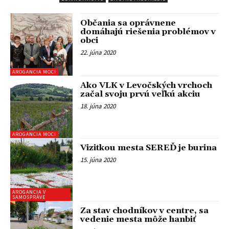
Občania sa oprávnene
domáhajú riešenia problémov v
obci
22. júna 2020
AROGANCIA MOCI
Ako VLK v Levočských vrchoch
začal svoju prvú veľkú akciu
18. júna 2020
AROGANCIA MOCI
Vizitkou mesta SEREĎ je burina
15. júna 2020
AROGANCIA V
SAMOSPRÁVE
Za stav chodníkov v centre, sa
vedenie mesta môže hanbiť