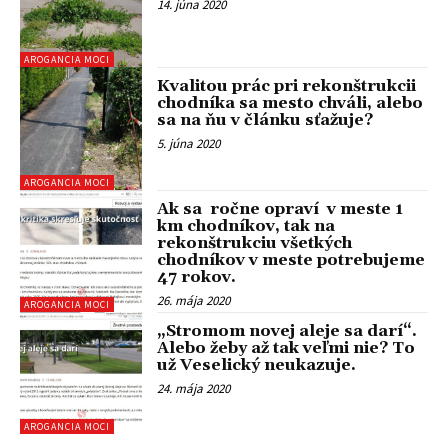
14. júna 2020
AROGANCIA MOCI
Kvalitou prác pri rekonštrukcii
chodníka sa mesto chváli, alebo
sa na ňu v článku sťažuje?
5. júna 2020
AROGANCIA MOCI
Ak sa ročne opraví v meste 1
km chodníkov, tak na
rekonštrukciu všetkých
chodníkov v meste potrebujeme
47 rokov.
26. mája 2020
AROGANCIA MOCI
„Stromom novej aleje sa darí“.
Alebo žeby až tak veľmi nie? To
už Veselický neukazuje.
24. mája 2020
AROGANCIA MOCI