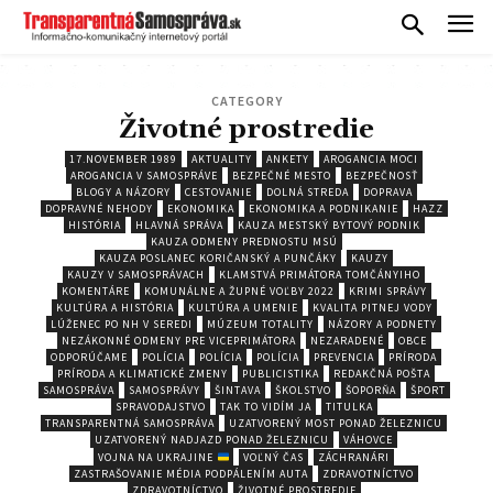
CATEGORY
Životné prostredie
17.NOVEMBER 1989
AKTUALITY
ANKETY
AROGANCIA MOCI
AROGANCIA V SAMOSPRÁVE
BEZPEČNÉ MESTO
BEZPEČNOSŤ
BLOGY A NÁZORY
CESTOVANIE
DOLNÁ STREDA
DOPRAVA
DOPRAVNÉ NEHODY
EKONOMIKA
EKONOMIKA A PODNIKANIE
HAZZ
HISTÓRIA
HLAVNÁ SPRÁVA
KAUZA MESTSKÝ BYTOVÝ PODNIK
KAUZA ODMENY PREDNOSTU MSÚ
KAUZA POSLANEC KORIČANSKÝ A PUNČÁKY
KAUZY
KAUZY V SAMOSPRÁVACH
KLAMSTVÁ PRIMÁTORA TOMČÁNYIHO
KOMENTÁRE
KOMUNÁLNE A ŽUPNÉ VOĽBY 2022
KRIMI SPRÁVY
KULTÚRA A HISTÓRIA
KULTÚRA A UMENIE
KVALITA PITNEJ VODY
LÚŽENEC PO NH V SEREDI
MÚZEUM TOTALITY
NÁZORY A PODNETY
NEZÁKONNÉ ODMENY PRE VICEPRIMÁTORA
NEZARADENÉ
OBCE
ODPORÚČAME
POLÍCIA
POLÍCIA
POLÍCIA
PREVENCIA
PRÍRODA
PRÍRODA A KLIMATICKÉ ZMENY
PUBLICISTIKA
REDAKČNÁ POŠTA
SAMOSPRÁVA
SAMOSPRÁVY
ŠINTAVA
ŠKOLSTVO
ŠOPORŇA
ŠPORT
SPRAVODAJSTVO
TAK TO VIDÍM JA
TITULKA
TRANSPARENTNÁ SAMOSPRÁVA
UZATVORENÝ MOST PONAD ŽELEZNICU
UZATVORENÝ NADJAZD PONAD ŽELEZNICU
VÁHOVCE
VOJNA NA UKRAJINE
VOĽNÝ ČAS
ZÁCHRANÁRI
ZASTRAŠOVANIE MÉDIA PODPÁLENÍM AUTA
ZDRAVOTNÍCTVO
ZDRAVOTNÍCTVO
ŽIVOTNÉ PROSTREDIE