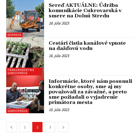
Sereď AKTUÁLNE: Údržba
komunikácie Cukrovarská v
smere na Dolnú Stredu
18. júla 2023
DOPRAVA
Cestári čistia kanálové vpuste
na dažďovú vodu
16. júla 2023
TRANSPARENTNÁ
SAMOSPRÁVA
Informácie, ktoré nám posunuli
konkrétne osoby, sme aj my
považovali za závažné, a preto
sme požiadali o vyjadrenie
primátora mesta
10. júla 2023
SAMOSPRÁVA
1
2
3