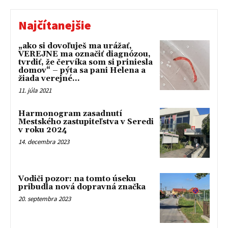
Najčítanejšie
„ako si dovoľuješ ma urážať,
VEREJNE ma označiť diagnózou,
tvrdiť, že červíka som si priniesla
domov“ – pýta sa pani Helena a
žiada verejné...
11. júla 2021
Harmonogram zasadnutí
Mestského zastupiteľstva v Seredi
v roku 2024
14. decembra 2023
Vodiči pozor: na tomto úseku
pribudla nová dopravná značka
20. septembra 2023