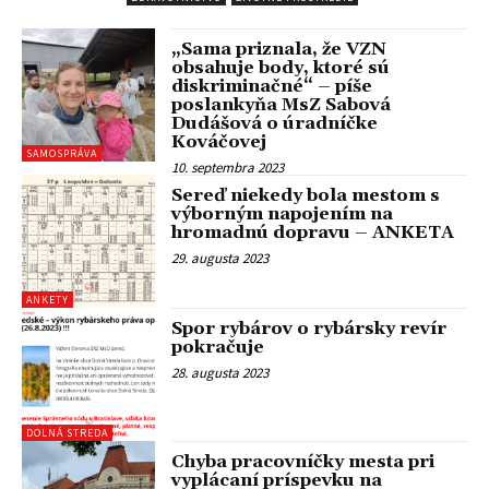
„Sama priznala, že VZN
obsahuje body, ktoré sú
diskriminačné“ – píše
poslankyňa MsZ Sabová
Dudášová o úradníčke
Kováčovej
SAMOSPRÁVA
10. septembra 2023
Sereď niekedy bola mestom s
výborným napojením na
hromadnú dopravu – ANKETA
29. augusta 2023
ANKETY
Spor rybárov o rybársky revír
pokračuje
28. augusta 2023
DOLNÁ STREDA
Chyba pracovníčky mesta pri
vyplácaní príspevku na