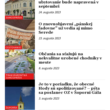
ubytovanie bude napravená v
septembri
24. augusta 2023
SAMOSPRÁVA
O znovuobjavení „pánskej
ľadovne“ už vedia aj mimo
Serede
23. augusta 2023
CESTOVANIE
Občania sa sťažujú na
nekvalitne urobené chodníky v
meste
8. augusta 2023
TRANSPARENTNÁ
SAMOSPRÁVA
Je to v poriadku, že obecné
Hody sú spolitizované? – pýta
sa poslanec OZ v Šoporni Gála
3. augusta 2023
ŠOPORŇA