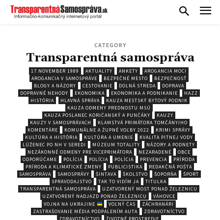
CATEGORY
Transparentná samospráva
17.NOVEMBER 1989
AKTUALITY
ANKETY
AROGANCIA MOCI
AROGANCIA V SAMOSPRÁVE
BEZPEČNÉ MESTO
BEZPEČNOSŤ
BLOGY A NÁZORY
CESTOVANIE
DOLNÁ STREDA
DOPRAVA
DOPRAVNÉ NEHODY
EKONOMIKA
EKONOMIKA A PODNIKANIE
HAZZ
HISTÓRIA
HLAVNÁ SPRÁVA
KAUZA MESTSKÝ BYTOVÝ PODNIK
KAUZA ODMENY PREDNOSTU MSÚ
KAUZA POSLANEC KORIČANSKÝ A PUNČÁKY
KAUZY
KAUZY V SAMOSPRÁVACH
KLAMSTVÁ PRIMÁTORA TOMČÁNYIHO
KOMENTÁRE
KOMUNÁLNE A ŽUPNÉ VOĽBY 2022
KRIMI SPRÁVY
KULTÚRA A HISTÓRIA
KULTÚRA A UMENIE
KVALITA PITNEJ VODY
LÚŽENEC PO NH V SEREDI
MÚZEUM TOTALITY
NÁZORY A PODNETY
NEZÁKONNÉ ODMENY PRE VICEPRIMÁTORA
NEZARADENÉ
OBCE
ODPORÚČAME
POLÍCIA
POLÍCIA
POLÍCIA
PREVENCIA
PRÍRODA
PRÍRODA A KLIMATICKÉ ZMENY
PUBLICISTIKA
REDAKČNÁ POŠTA
SAMOSPRÁVA
SAMOSPRÁVY
ŠINTAVA
ŠKOLSTVO
ŠOPORŇA
ŠPORT
SPRAVODAJSTVO
TAK TO VIDÍM JA
TITULKA
TRANSPARENTNÁ SAMOSPRÁVA
UZATVORENÝ MOST PONAD ŽELEZNICU
UZATVORENÝ NADJAZD PONAD ŽELEZNICU
VÁHOVCE
VOJNA NA UKRAJINE
VOĽNÝ ČAS
ZÁCHRANÁRI
ZASTRAŠOVANIE MÉDIA PODPÁLENÍM AUTA
ZDRAVOTNÍCTVO
ZDRAVOTNÍCTVO
ŽIVOTNÉ PROSTREDIE