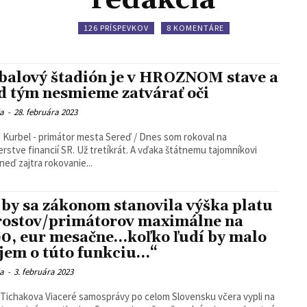
126 PRÍSPEVKOV
8 KOMENTÁRE
balový štadión je v HROZNOM stave a
d tým nesmieme zatvárať oči
ia
-
28. februára 2023
 Kurbel - primátor mesta Sereď / Dnes som rokoval na
erstve financií SR. Už tretíkrát. A vďaka štátnemu tajomníkovi
eď zajtra rokovanie...
 by sa zákonom stanovila výška platu
rostov/primátorov maximálne na
0, eur mesačne…koľko ľudí by malo
jem o túto funkciu…“
ia
-
3. februára 2023
amosprávy po celom Slovensku včera vypli na