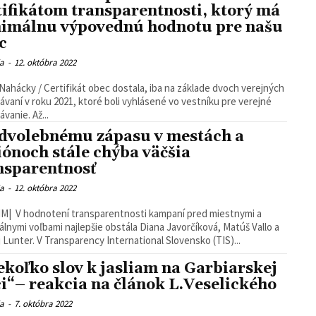
tifikátom transparentnosti, ktorý má
imálnu výpovednú hodnotu pre našu
c
ia
-
12. októbra 2022
Nahácky / Certifikát obec dostala, iba na základe dvoch verejných
ávaní v roku 2021, ktoré boli vyhlásené vo vestníku pre verejné
vanie. Až...
dvolebnému zápasu v mestách a
iónoch stále chýba väčšia
nsparentnosť
ia
-
12. októbra 2022
M| V hodnotení transparentnosti kampaní pred miestnymi a
álnymi voľbami najlepšie obstála Diana Javorčíková, Matúš Vallo a
Ondrej Lunter. V Transparency International Slovensko (TIS)...
ekoľko slov k jasliam na Garbiarskej
ci“– reakcia na článok L.Veselického
ia
-
7. októbra 2022