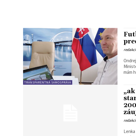
Fut
pre
redakc
Ondrej
Minist
mám hn
TRANSPARENTNÁ SAMOSPRÁVA
„ak
sta
200
záu
redakc
Lenka Tichakova Viaceré s