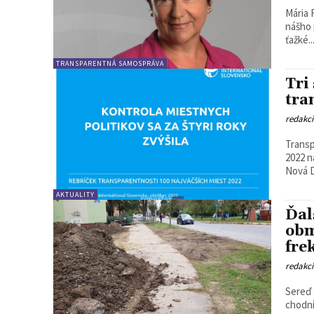
Mária 
nášho 
ťažké...
TRANSPARENTNÁ SAMOSPRÁVA
Tri
tra
redakc
Transp
2022 n
AKTUALITY
Ďal
obm
fre
redakc
Sereď 
chodní