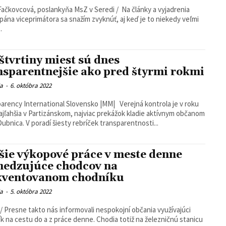
Fačkovcová, poslankyňa MsZ v Seredi / Na články a vyjadrenia
pána viceprimátora sa snažím zvyknúť, aj keď je to niekedy veľmi
.
 štvrtiny miest sú dnes
nsparentnejšie ako pred štyrmi rokmi
ia
-
6. októbra 2022
arency International Slovensko |MM| Verejná kontrola je v roku
ajľahšia v Partizánskom, najviac prekážok kladie aktívnym občanom
Nová Dubnica. V poradí šiesty rebríček transparentnosti...
šie výkopové práce v meste denne
edzujúce chodcov na
kventovanom chodníku
ia
-
5. októbra 2022
/ Presne takto nás informovali nespokojní občania využívajúci
k na cestu do a z práce denne. Chodia totiž na železničnú stanicu