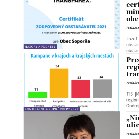
cer
min
obe
redakc
Jozef 
obstar
NÁZORY A PODNETY
obstará
Pre
reg
tra
redakc
TIS |M
region
KOMUNÁLNE A ŽUPNÉ VOĽBY 2022
„Ni
uli
redakc