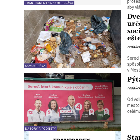
protes
TRANSPARENTNÁ SAMOSPRÁVA
aby vlá
Dve
urč
soc
ešt
redakc
Sereď 
spôsob
SAMOSPRÁVA
v Mest
Pýt
redakc
Od vol
mesto 
celému
NÁZORY A PODNETY
Sta