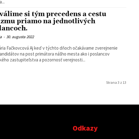
...
válime si tým precedens a cestu
izmu priamo na jednotlivých
lancoch.
ia
-
30. augusta 2022
vá Aj keď v týchto dňoch očakávame zverejnenie
andidátov na post primátora nášho mesta ako i poslancov
ého zastupiteľstva a pozornosť verejnosti...
Strana 3 z 13
Odkazy