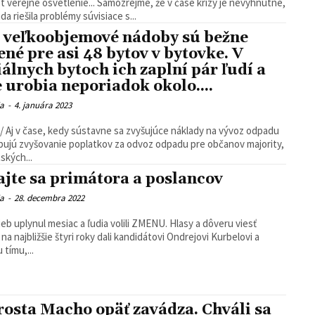
t verejné osvetlenie... Samozrejme, že v čase krízy je nevyhnutné,
da riešila problémy súvisiace s...
 veľkoobjemové nádoby sú bežne
ené pre asi 48 bytov v bytovke. V
iálnych bytoch ich zaplní pár ľudí a
e urobia neporiadok okolo....
ia
-
4. januára 2023
/ Aj v čase, kedy sústavne sa zvyšujúce náklady na vývoz odpadu
ujú zvyšovanie poplatkov za odvoz odpadu pre občanov majority,
ských...
ajte sa primátora a poslancov
ia
-
28. decembra 2022
ieb uplynul mesiac a ľudia volili ZMENU. Hlasy a dôveru viesť
na najbližšie štyri roky dali kandidátovi Ondrejovi Kurbelovi a
 tímu,...
rosta Macho opäť zavádza. Chváli sa