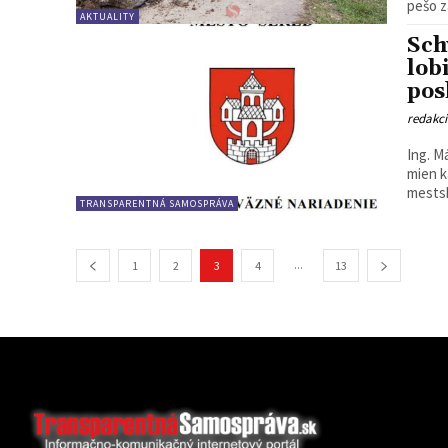
pešo za
AKTUALITY
Sch
lob
pos
redakc
Ing. Mária Fačkovco
mien k
mestsk
TRANSPARENTNÁ SAMOSPRÁVA
...
1
2
3
4
13