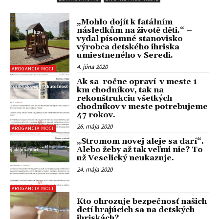
„Mohlo dojít k fatálním
následkům na životě děti.“ –
vydal písomné stanovisko
výrobca detského ihriska
umiestneného v Seredi.
4. júna 2020
AROGANCIA MOCI
Ak sa ročne opraví v meste 1
km chodníkov, tak na
rekonštrukciu všetkých
chodníkov v meste potrebujeme
47 rokov.
26. mája 2020
AROGANCIA MOCI
„Stromom novej aleje sa darí“.
Alebo žeby až tak veľmi nie? To
už Veselický neukazuje.
24. mája 2020
AROGANCIA MOCI
Kto ohrozuje bezpečnosť našich
detí hrajúcich sa na detských
ihriskách?