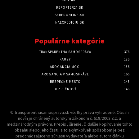
REPORTER24.SK
SEREDONLINE.SK
NAEXPEDICIU.SK
Populárne kategórie
TRANSPARENTNÁ SAMOSPRÁVA
376
KAUZY
186
AROGANCIA MOCI
186
AROGANCIA V SAMOSPRÁVE
165
BEZPEČNÉ MESTO
148
BEZPEČNOSŤ
146
© transparentnasamosprava.sk všetky práva vyhradené. Obsah
novín je chránený autorským zákonom č. 618/2003 Z.z. a
medzinárodným právom. Prepis , šírenie, či ďalšie kopírovanie tohto
obsahu alebo jeho časti, a to akýmkoľvek spôsobom je bez
predchádzajúceho súhlasu vydavateľa alebo autora článku