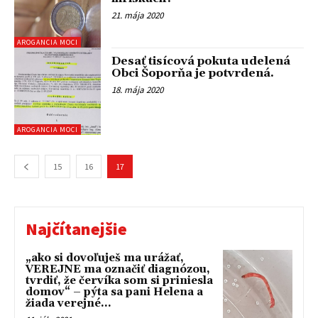
21. mája 2020
AROGANCIA MOCI
Desať tisícová pokuta udelená
Obci Šoporňa je potvrdená.
18. mája 2020
AROGANCIA MOCI
15
16
17
Najčítanejšie
„ako si dovoľuješ ma urážať,
VEREJNE ma označiť diagnózou,
tvrdiť, že červíka som si priniesla
domov“ – pýta sa pani Helena a
žiada verejné...