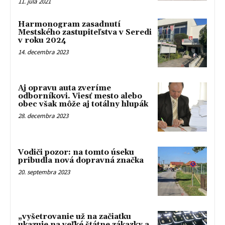
11. júla 2021
Harmonogram zasadnutí
Mestského zastupiteľstva v Seredi
v roku 2024
14. decembra 2023
Aj opravu auta zveríme
odborníkovi. Viesť mesto alebo
obec však môže aj totálny hlupák
28. decembra 2023
Vodiči pozor: na tomto úseku
pribudla nová dopravná značka
20. septembra 2023
„vyšetrovanie už na začiatku
ukazuje na veľké štátne zákazky a