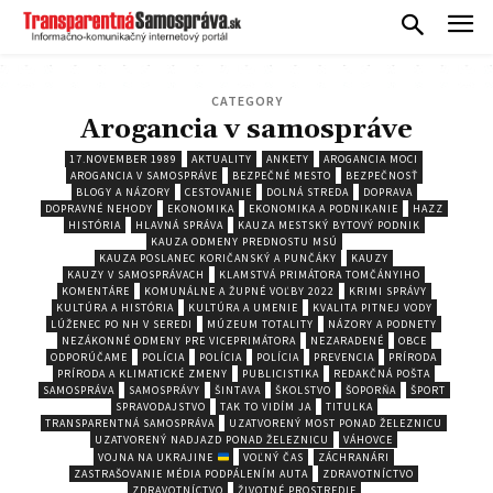
CATEGORY
Arogancia v samospráve
17.NOVEMBER 1989
AKTUALITY
ANKETY
AROGANCIA MOCI
AROGANCIA V SAMOSPRÁVE
BEZPEČNÉ MESTO
BEZPEČNOSŤ
BLOGY A NÁZORY
CESTOVANIE
DOLNÁ STREDA
DOPRAVA
DOPRAVNÉ NEHODY
EKONOMIKA
EKONOMIKA A PODNIKANIE
HAZZ
HISTÓRIA
HLAVNÁ SPRÁVA
KAUZA MESTSKÝ BYTOVÝ PODNIK
KAUZA ODMENY PREDNOSTU MSÚ
KAUZA POSLANEC KORIČANSKÝ A PUNČÁKY
KAUZY
KAUZY V SAMOSPRÁVACH
KLAMSTVÁ PRIMÁTORA TOMČÁNYIHO
KOMENTÁRE
KOMUNÁLNE A ŽUPNÉ VOĽBY 2022
KRIMI SPRÁVY
KULTÚRA A HISTÓRIA
KULTÚRA A UMENIE
KVALITA PITNEJ VODY
LÚŽENEC PO NH V SEREDI
MÚZEUM TOTALITY
NÁZORY A PODNETY
NEZÁKONNÉ ODMENY PRE VICEPRIMÁTORA
NEZARADENÉ
OBCE
ODPORÚČAME
POLÍCIA
POLÍCIA
POLÍCIA
PREVENCIA
PRÍRODA
PRÍRODA A KLIMATICKÉ ZMENY
PUBLICISTIKA
REDAKČNÁ POŠTA
SAMOSPRÁVA
SAMOSPRÁVY
ŠINTAVA
ŠKOLSTVO
ŠOPORŇA
ŠPORT
SPRAVODAJSTVO
TAK TO VIDÍM JA
TITULKA
TRANSPARENTNÁ SAMOSPRÁVA
UZATVORENÝ MOST PONAD ŽELEZNICU
UZATVORENÝ NADJAZD PONAD ŽELEZNICU
VÁHOVCE
VOJNA NA UKRAJINE
VOĽNÝ ČAS
ZÁCHRANÁRI
ZASTRAŠOVANIE MÉDIA PODPÁLENÍM AUTA
ZDRAVOTNÍCTVO
ZDRAVOTNÍCTVO
ŽIVOTNÉ PROSTREDIE