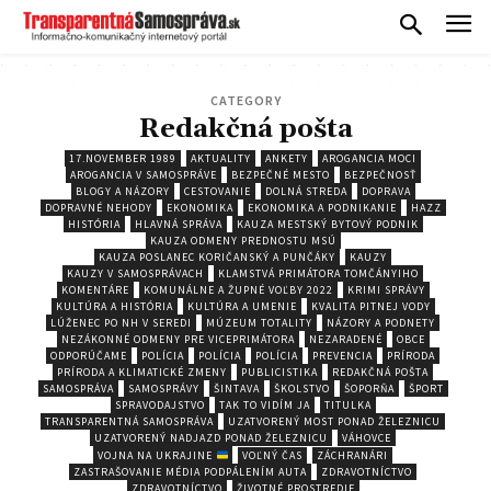
CATEGORY
Redakčná pošta
17.NOVEMBER 1989
AKTUALITY
ANKETY
AROGANCIA MOCI
AROGANCIA V SAMOSPRÁVE
BEZPEČNÉ MESTO
BEZPEČNOSŤ
BLOGY A NÁZORY
CESTOVANIE
DOLNÁ STREDA
DOPRAVA
DOPRAVNÉ NEHODY
EKONOMIKA
EKONOMIKA A PODNIKANIE
HAZZ
HISTÓRIA
HLAVNÁ SPRÁVA
KAUZA MESTSKÝ BYTOVÝ PODNIK
KAUZA ODMENY PREDNOSTU MSÚ
KAUZA POSLANEC KORIČANSKÝ A PUNČÁKY
KAUZY
KAUZY V SAMOSPRÁVACH
KLAMSTVÁ PRIMÁTORA TOMČÁNYIHO
KOMENTÁRE
KOMUNÁLNE A ŽUPNÉ VOĽBY 2022
KRIMI SPRÁVY
KULTÚRA A HISTÓRIA
KULTÚRA A UMENIE
KVALITA PITNEJ VODY
LÚŽENEC PO NH V SEREDI
MÚZEUM TOTALITY
NÁZORY A PODNETY
NEZÁKONNÉ ODMENY PRE VICEPRIMÁTORA
NEZARADENÉ
OBCE
ODPORÚČAME
POLÍCIA
POLÍCIA
POLÍCIA
PREVENCIA
PRÍRODA
PRÍRODA A KLIMATICKÉ ZMENY
PUBLICISTIKA
REDAKČNÁ POŠTA
SAMOSPRÁVA
SAMOSPRÁVY
ŠINTAVA
ŠKOLSTVO
ŠOPORŇA
ŠPORT
SPRAVODAJSTVO
TAK TO VIDÍM JA
TITULKA
TRANSPARENTNÁ SAMOSPRÁVA
UZATVORENÝ MOST PONAD ŽELEZNICU
UZATVORENÝ NADJAZD PONAD ŽELEZNICU
VÁHOVCE
VOJNA NA UKRAJINE
VOĽNÝ ČAS
ZÁCHRANÁRI
ZASTRAŠOVANIE MÉDIA PODPÁLENÍM AUTA
ZDRAVOTNÍCTVO
ZDRAVOTNÍCTVO
ŽIVOTNÉ PROSTREDIE