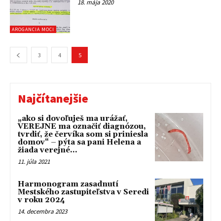
18. mája 2020
AROGANCIA MOCI
3
4
5
Najčítanejšie
„ako si dovoľuješ ma urážať,
VEREJNE ma označiť diagnózou,
tvrdiť, že červíka som si priniesla
domov“ – pýta sa pani Helena a
žiada verejné...
11. júla 2021
Harmonogram zasadnutí
Mestského zastupiteľstva v Seredi
v roku 2024
14. decembra 2023