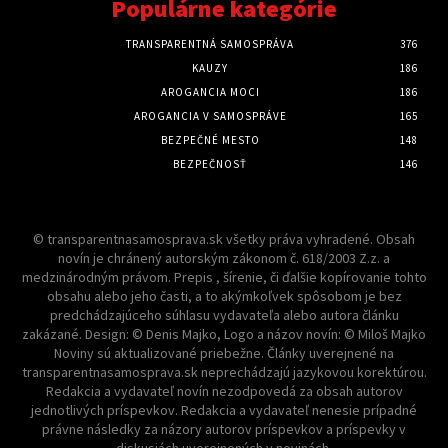
Populárne kategórie
TRANSPARENTNÁ SAMOSPRÁVA
376
KAUZY
186
AROGANCIA MOCI
186
AROGANCIA V SAMOSPRÁVE
165
BEZPEČNÉ MESTO
148
BEZPEČNOSŤ
146
© transparentnasamosprava.sk všetky práva vyhradené. Obsah
novín je chránený autorským zákonom č. 618/2003 Z.z. a
medzinárodným právom. Prepis , šírenie, či ďalšie kopírovanie tohto
obsahu alebo jeho časti, a to akýmkoľvek spôsobom je bez
predchádzajúceho súhlasu vydavateľa alebo autora článku
zakázané. Design: © Denis Majko, Logo a názov novín: © Miloš Majko
Noviny sú aktualizované priebežne. Články uverejnené na
transparentnasamosprava.sk neprechádzajú jazykovou korektúrou.
Redakcia a vydavateľ novín nezodpovedá za obsah autorov
jednotlivých príspevkov. Redakcia a vydavateľ nenesie prípadné
právne následky za názory autorov príspevkov a príspevky v