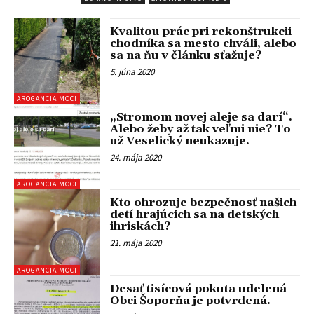
Kvalitou prác pri rekonštrukcii
chodníka sa mesto chváli, alebo
sa na ňu v článku sťažuje?
5. júna 2020
AROGANCIA MOCI
„Stromom novej aleje sa darí“.
Alebo žeby až tak veľmi nie? To
už Veselický neukazuje.
24. mája 2020
AROGANCIA MOCI
Kto ohrozuje bezpečnosť našich
detí hrajúcich sa na detských
ihriskách?
21. mája 2020
AROGANCIA MOCI
Desať tisícová pokuta udelená
Obci Šoporňa je potvrdená.