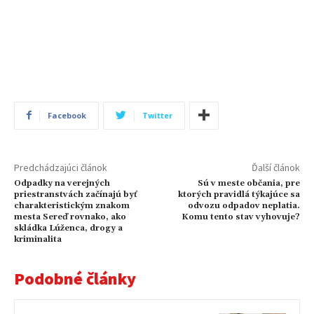
Facebook
Twitter
Predchádzajúci článok
Ďalší článok
Odpadky na verejných
Sú v meste občania, pre
priestranstvách začínajú byť
ktorých pravidlá týkajúce sa
charakteristickým znakom
odvozu odpadov neplatia.
mesta Sereď rovnako, ako
Komu tento stav vyhovuje?
skládka Lúženca, drogy a
kriminalita
Podobné články