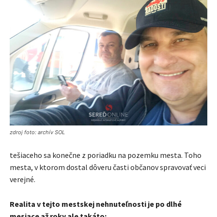
zdroj foto: archív SOL
tešiaceho sa konečne z poriadku na pozemku mesta. Toho
mesta, v ktorom dostal dôveru časti občanov spravovať veci
verejné.
Realita v tejto mestskej nehnuteľnosti je po dlhé
mesiace až roky ale takáto: