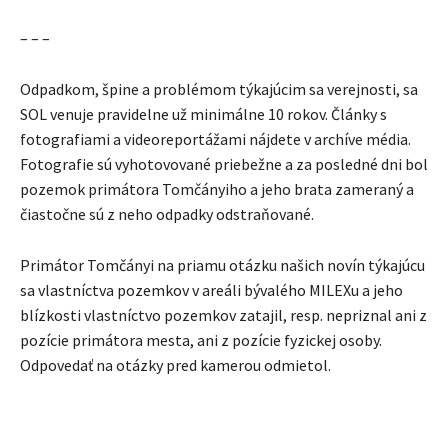
– – –
Odpadkom, špine a problémom týkajúcim sa verejnosti, sa
SOL venuje pravidelne už minimálne 10 rokov. Články s
fotografiami a videoreportážami nájdete v archíve média.
Fotografie sú vyhotovované priebežne a za posledné dni bol
pozemok primátora Tomčányiho a jeho brata zameraný a
čiastočne sú z neho odpadky odstraňované.
Primátor Tomčányi na priamu otázku našich novín týkajúcu
sa vlastníctva pozemkov v areáli bývalého MILEXu a jeho
blízkosti vlastníctvo pozemkov zatajil, resp. nepriznal ani z
pozície primátora mesta, ani z pozície fyzickej osoby.
Odpovedať na otázky pred kamerou odmietol.