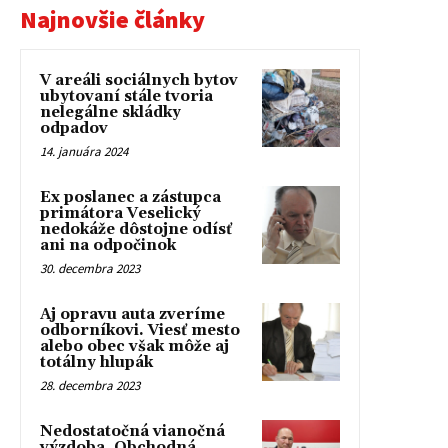
Najnovšie články
V areáli sociálnych bytov
ubytovaní stále tvoria
nelegálne skládky
odpadov
14. januára 2024
Ex poslanec a zástupca
primátora Veselický
nedokáže dôstojne odísť
ani na odpočinok
30. decembra 2023
Aj opravu auta zveríme
odborníkovi. Viesť mesto
alebo obec však môže aj
totálny hlupák
28. decembra 2023
Nedostatočná vianočná
výzdoba, Obchodná