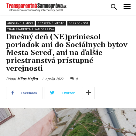
AROGANCIA MOCI
BEZPEČNÉ MESTO
BEZPEČNOSŤ
TRANSPARENTNÁ SAMOSPRÁVA
Dnešný deň (NE)priniesol
poriadok ani do Sociálnych bytov
Mesta Sereď, ani na ďalšie
priestranstvá prístupné
verejnosti
1. apríla 2022
0
Pridal
Milos Majko
Facebook
Twitter