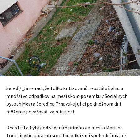
Sereď / „Sme radi, že toľko kritizovanú neustálu špinu a
množstvo odpadkov na mestskom pozemku v Sociálnych
bytoch Mesta Sereď na Trnavskej ulici po dnešnom dni
môžeme považovať za minulosť.
Dnes tieto byty pod vedením primátora mesta Martina
Tomčányiho upratali sociálne odkázaní spoluobčania a z