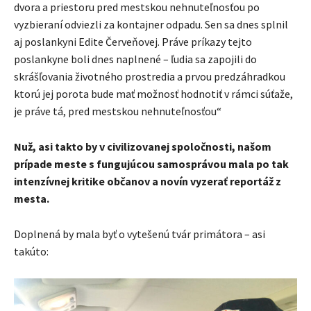
dvora a priestoru pred mestskou nehnuteľnosťou po
vyzbieraní odviezli za kontajner odpadu. Sen sa dnes splnil
aj poslankyni Edite Červeňovej. Práve príkazy tejto
poslankyne boli dnes naplnené – ľudia sa zapojili do
skrášľovania životného prostredia a prvou predzáhradkou
ktorú jej porota bude mať možnosť hodnotiť v rámci súťaže,
je práve tá, pred mestskou nehnuteľnosťou“
Nuž, asi takto by v civilizovanej spoločnosti, našom
prípade meste s fungujúcou samosprávou mala po tak
intenzívnej kritike občanov a novín vyzerať reportáž z
mesta.
Doplnená by mala byť o vytešenú tvár primátora – asi
takúto: