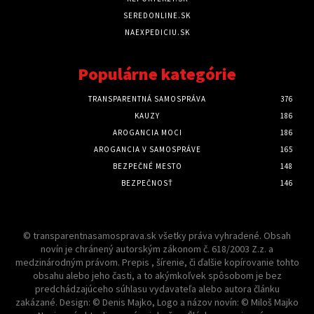
SEREDONLINE.SK
NAEXPEDICIU.SK
Populárne kategórie
TRANSPARENTNÁ SAMOSPRÁVA
376
KAUZY
186
AROGANCIA MOCI
186
AROGANCIA V SAMOSPRÁVE
165
BEZPEČNÉ MESTO
148
BEZPEČNOSŤ
146
© transparentnasamosprava.sk všetky práva vyhradené. Obsah
novín je chránený autorským zákonom č. 618/2003 Z.z. a
medzinárodným právom. Prepis , šírenie, či ďalšie kopírovanie tohto
obsahu alebo jeho časti, a to akýmkoľvek spôsobom je bez
predchádzajúceho súhlasu vydavateľa alebo autora článku
zakázané. Design: © Denis Majko, Logo a názov novín: © Miloš Majko