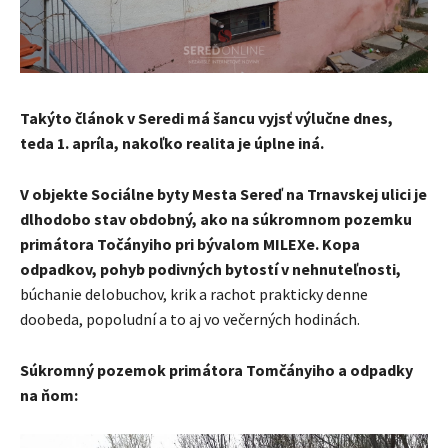
Takýto článok v Seredi má šancu vyjsť výlučne dnes,
teda 1. apríla, nakoľko realita je úplne iná.
V objekte Sociálne byty Mesta Sereď na Trnavskej ulici je
dlhodobo stav obdobný, ako na súkromnom pozemku
primátora Točányiho pri bývalom MILEXe. Kopa
odpadkov, pohyb podivných bytostí v nehnuteľnosti,
búchanie delobuchov, krik a rachot prakticky denne
doobeda, popoludní a to aj vo večerných hodinách.
Súkromný pozemok primátora Tomčányiho a odpadky
na ňom: