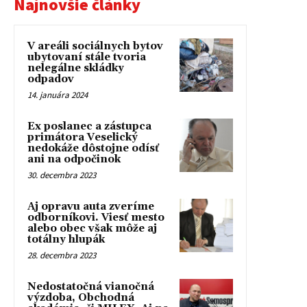
Najnovšie články
V areáli sociálnych bytov
ubytovaní stále tvoria
nelegálne skládky
odpadov
14. januára 2024
Ex poslanec a zástupca
primátora Veselický
nedokáže dôstojne odísť
ani na odpočinok
30. decembra 2023
Aj opravu auta zveríme
odborníkovi. Viesť mesto
alebo obec však môže aj
totálny hlupák
28. decembra 2023
Nedostatočná vianočná
výzdoba, Obchodná