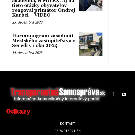
akadémia, či MILEX. Aj na
tieto otázky obyvateľov
reagoval primátor Ondrej
Kurbel – VIDEO
23. decembra 2023
Harmonogram zasadnutí
Mestského zastupiteľstva v
Seredi v roku 2024
14. decembra 2023
Odkazy
KONTAKT
REPORTER24.SK