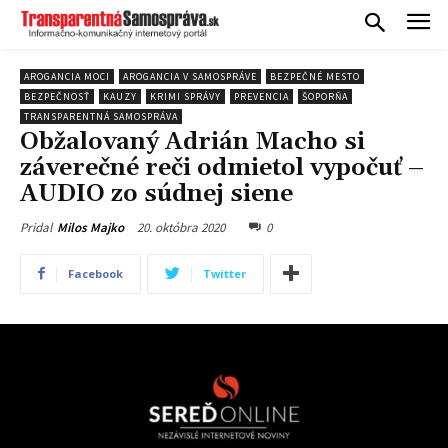
AROGANCIA MOCI
AROGANCIA V SAMOSPRÁVE
BEZPEČNÉ MESTO
BEZPEČNOSŤ
KAUZY
KRIMI SPRÁVY
PREVENCIA
ŠOPORŇA
TRANSPARENTNÁ SAMOSPRÁVA
Obžalovaný Adrián Macho si
záverečné reči odmietol vypočuť –
AUDIO zo súdnej siene
20. októbra 2020
0
Pridal
Milos Majko
Facebook
Twitter