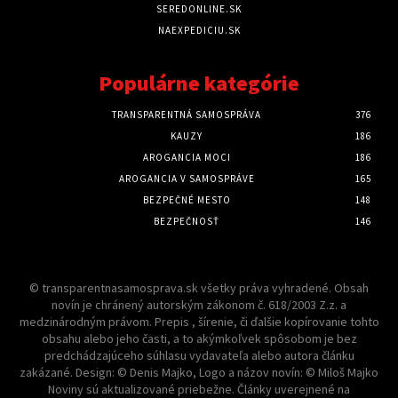
SEREDONLINE.SK
NAEXPEDICIU.SK
Populárne kategórie
TRANSPARENTNÁ SAMOSPRÁVA
376
KAUZY
186
AROGANCIA MOCI
186
AROGANCIA V SAMOSPRÁVE
165
BEZPEČNÉ MESTO
148
BEZPEČNOSŤ
146
© transparentnasamosprava.sk všetky práva vyhradené. Obsah
novín je chránený autorským zákonom č. 618/2003 Z.z. a
medzinárodným právom. Prepis , šírenie, či ďalšie kopírovanie tohto
obsahu alebo jeho časti, a to akýmkoľvek spôsobom je bez
predchádzajúceho súhlasu vydavateľa alebo autora článku
zakázané. Design: © Denis Majko, Logo a názov novín: © Miloš Majko
Noviny sú aktualizované priebežne. Články uverejnené na