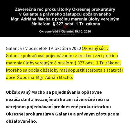
Galanta / V pondelok 19. októbra 2020
Okresný súd v
Galante pokračoval pojednávaním v trestnej veci
prečinu
marenia úlohy verejným činiteľom § 327 odst. 1 Tr. zákona,
ktorého sa podľa obžaloby mal dopustiť starosta a štatutár
obce Šoporňa Mgr. Adrián Macho.
Obžalovaný Macho sa pojednávania opätovne
nezúčastnil a nezaujímali ho ani záverečné reči na
verejnom pojednávaní prednesené prokurátorkou
Okresnej prokuratúry v Galante a právnym zástupcom
obžalovaného.