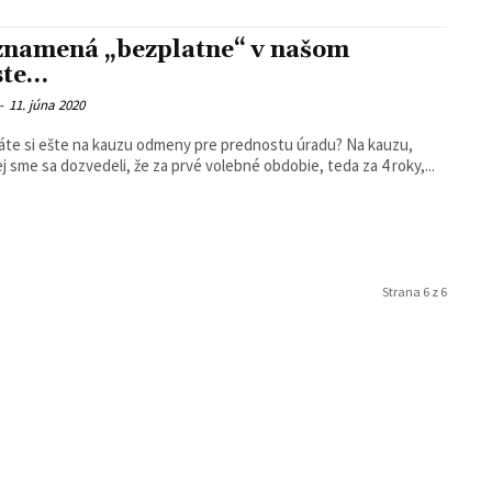
znamená „bezplatne“ v našom
ste…
-
11. júna 2020
te si ešte na kauzu odmeny pre prednostu úradu? Na kauzu,
ej sme sa dozvedeli, že za prvé volebné obdobie, teda za 4 roky,...
Strana 6 z 6