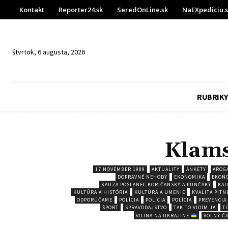
Kontakt
Reporter24.sk
SeredOnLine.sk
NaEXpediciu.
štvrtok, 6 augusta, 2026
RUBRIKY
Klams
17.NOVEMBER 1989
AKTUALITY
ANKETY
AROG
DOPRAVNÉ NEHODY
EKONOMIKA
EKONO
KAUZA POSLANEC KORIČANSKÝ A PUNČÁKY
KAU
KULTÚRA A HISTÓRIA
KULTÚRA A UMENIE
KVALITA PITN
ODPORÚČAME
POLÍCIA
POLÍCIA
POLÍCIA
PREVENCIA
ŠPORT
SPRAVODAJSTVO
TAK TO VIDÍM JA
T
VOJNA NA UKRAJINE
VOĽNÝ Č