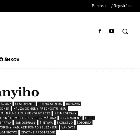
Prihlásenie / Registrácia
 ČLÁNKOV
ányiho
NÁZORY
CESTOVANIE
DOLNÁ STREDA
DOPRAVA
ODNIK
KAUZA ODMENY PREDNOSTU MSÚ
MUNÁLNE A ŽUPNÉ VOĽBY 2022
KRIMI SPRÁVY
ONNÉ ODMENY PRE VICEPRIMÁTORA
NEZARADENÉ
OBCE
SPRÁVA
SAMOSPRÁVY
ŠINTAVA
ŠKOLSTVO
ŠOPORŇA
VORENÝ NADJAZD PONAD ŽELEZNICU
VÁHOVCE
VOTNÍCTVO
ŽIVOTNÉ PROSTREDIE