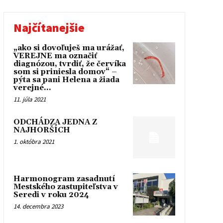
Najčítanejšie
„ako si dovoľuješ ma urážať,
VEREJNE ma označiť
diagnózou, tvrdiť, že červíka
som si priniesla domov“ –
pýta sa pani Helena a žiada
verejné...
11. júla 2021
ODCHÁDZA JEDNA Z
NAJHORŠÍCH
1. októbra 2021
Harmonogram zasadnutí
Mestského zastupiteľstva v
Seredi v roku 2024
14. decembra 2023