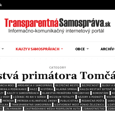
sk
KAUZY V SAMOSPRÁVACH
OBCE
ARCHÍV
CATEGORY
tvá primátora Tomč
ANCIA MOCI
AROGANCIA V SAMOSPRÁVE
BEZPEČNÉ MESTO
BEZPEČNOSŤ
BLOGY A 
MIKA A PODNIKANIE
HAZZ
HISTÓRIA
HLAVNÁ SPRÁVA
KAUZA MESTSKÝ BYTOVÝ P
ZY
KAUZY V SAMOSPRÁVACH
KLAMSTVÁ PRIMÁTORA TOMČÁNYIHO
KOMENTÁRE
KO
EJ VODY
LÚŽENEC PO NH V SEREDI
MÚZEUM TOTALITY
NÁZORY A PODNETY
NEZÁK
PRÍRODA
PRÍRODA A KLIMATICKÉ ZMENY
PUBLICISTIKA
REDAKČNÁ POŠTA
SAMO
ITULKA
TRANSPARENTNÁ SAMOSPRÁVA
UZATVORENÝ MOST PONAD ŽELEZNICU
UZAT
AS
ZÁCHRANÁRI
ZASTRAŠOVANIE MÉDIA PODPÁLENÍM AUTA
ZDRAVOTNÍCTVO
ZDRA