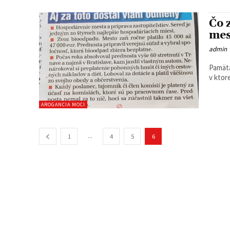
Čo 
me
admin
Pamätá
v ktor
AROGANCIA MOCI
...
1
4
5
6