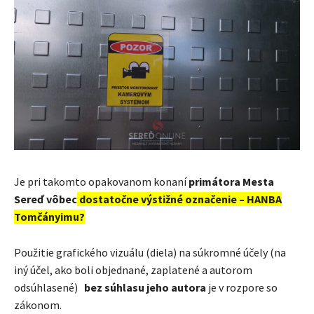
Je pri takomto opakovanom konaní
primátora Mesta
Sereď vôbec
dostatočne výstižné označenie – HANBA
Tomčányimu?
Použitie grafického vizuálu (diela) na súkromné účely (na
iný účel, ako boli objednané, zaplatené a autorom
odsúhlasené)
bez súhlasu jeho autora
je v rozpore so
zákonom.