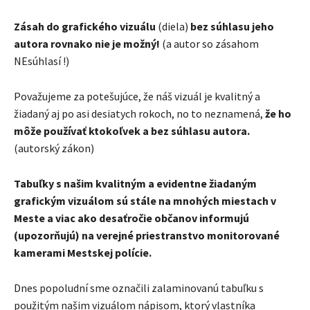
Zásah do grafického vizuálu
(diela)
bez súhlasu jeho
autora rovnako nie je možný!
(a autor so zásahom
NEsúhlasí !)
Považujeme za potešujúce, že náš vizuál je kvalitný a
žiadaný aj po asi desiatych rokoch, no to neznamená,
že ho
môže používať ktokoľvek a bez súhlasu autora.
(autorský zákon)
Tabuľky s našim kvalitným a evidentne žiadaným
grafickým vizuálom sú stále na mnohých miestach v
Meste a viac ako desaťročie občanov informujú
(upozorňujú) na verejné priestranstvo monitorované
kamerami Mestskej polície.
Dnes popoludní sme označili zalaminovanú tabuľku s
použitým našim vizuálom nápisom, ktorý vlastníka