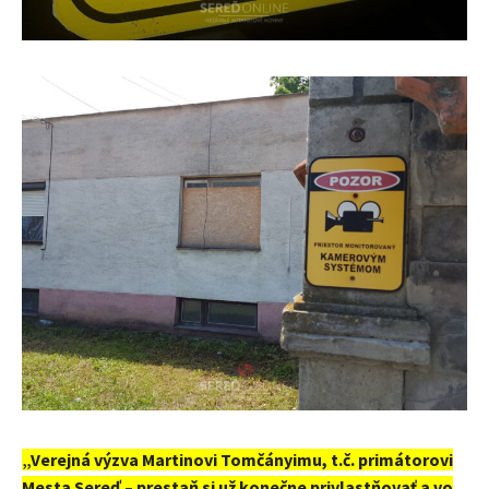
„Verejná výzva Martinovi Tomčányimu, t.č. primátorovi
Mesta Sereď – prestaň si už konečne privlastňovať a vo