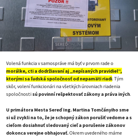
Volená funkcia v samospráve má byť v prvom rade o
morálke, cti a dodržiavaní aj „nepísaných pravidiel“,
ktorými sa ľudská spoločnosť od nepamäti riadi
. Tým
skôr, volení funkcionári na všetkých úrovniach riadenia
spoločnosti
sú povinní rešpektovať zákony a práva iných
.
U primátora Mesta Sereď Ing. Martina Tomčányiho sme
si už zvykli na to, že je schopný zákon porušiť vedome a s
cieľom dosiahnuť sledovaný cieľ a porušenie zákonov
dokonca verejne obhajovať.
Okrem uvedeného máme