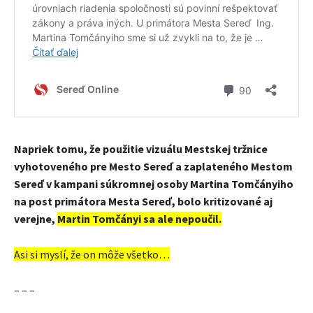
Napriek tomu, že použitie vizuálu Mestskej tržnice
vyhotoveného pre Mesto Sereď a zaplateného Mestom
Sereď v kampani súkromnej osoby Martina Tomčányiho
na post primátora Mesta Sereď, bolo kritizované aj
verejne,
Martin Tomčányi sa ale nepoučil.
Asi si myslí, že on môže všetko…
– – –