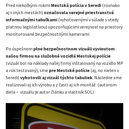
Pred niekoľkými rokmi
Mestská polícia v Seredi
(rovnako
aj v iných mestách)
označovala verejné priestranstvá
informačnými tabuľkami
(vyhotovenými v súlade s vtedy
platnou legislatívou) upozorňujúcimi verejnosť na priestory
monitorované bezpečnostnými kamerami.
Po úspešnom
plne bezpečnostnom vizuáli vyvinutom
našou firmou na služobné vozidlá Mestskej polície
(vizuál bol na náklady našej firmy inštalovaný na vozidlo MP
a rok testovaný), sme
pre Mestské polície
(aj, no nielen v
Seredi)
vyhotovili aj vizuál týchto tabuliek
. Následne sme
realizovali aj ich výrobu a z časti aj ich montáž. (autorom
diela – vizuálu je autor článku a vlastník SOL)