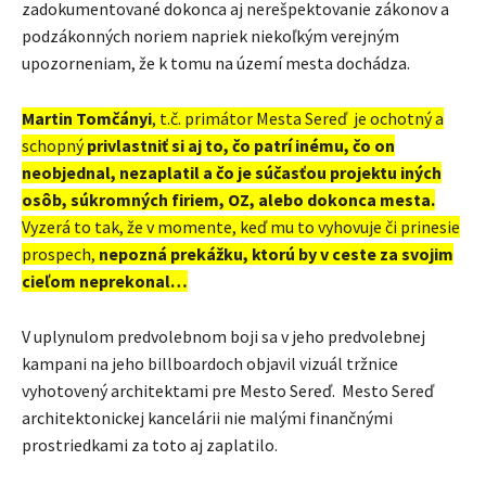
zadokumentované dokonca aj nerešpektovanie zákonov a
podzákonných noriem napriek niekoľkým verejným
upozorneniam, že k tomu na území mesta dochádza.
Martin Tomčányi
, t.č. primátor Mesta Sereď je ochotný a
schopný
privlastniť si aj to, čo patrí inému, čo on
neobjednal, nezaplatil a čo je súčasťou projektu iných
osôb, súkromných firiem, OZ, alebo dokonca mesta.
Vyzerá to tak, že v momente, keď mu to vyhovuje či prinesie
prospech,
nepozná prekážku, ktorú by v ceste za svojim
cieľom neprekonal…
V uplynulom predvolebnom boji sa v jeho predvolebnej
kampani na jeho billboardoch objavil vizuál tržnice
vyhotovený architektami pre Mesto Sereď. Mesto Sereď
architektonickej kancelárii nie malými finančnými
prostriedkami za toto aj zaplatilo.