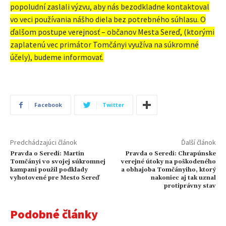
popoludní zaslali výzvu, aby nás bezodkladne kontaktoval
vo veci používania nášho diela bez potrebného súhlasu. O
ďalšom postupe verejnosť – občanov Mesta Sereď, (ktorými
zaplatenú vec primátor Tomčányi využíva na súkromné
účely), budeme informovať.
Facebook
Twitter
Predchádzajúci článok
Ďalší článok
Pravda o Seredi: Martin
Pravda o Seredi: Chrapúnske
Tomčányi vo svojej súkromnej
verejné útoky na poškodeného
kampani použil podklady
a obhajoba Tomčányiho, ktorý
vyhotovené pre Mesto Sereď
nakoniec aj tak uznal
protiprávny stav
Podobné články