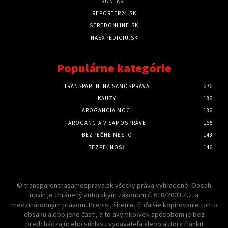
KONTAKT
REPORTER24.SK
SEREDONLINE.SK
NAEXPEDICIU.SK
Populárne kategórie
TRANSPARENTNÁ SAMOSPRÁVA
376
KAUZY
186
AROGANCIA MOCI
186
AROGANCIA V SAMOSPRÁVE
165
BEZPEČNÉ MESTO
148
BEZPEČNOSŤ
146
© transparentnasamosprava.sk všetky práva vyhradené. Obsah
novín je chránený autorským zákonom č. 618/2003 Z.z. a
medzinárodným právom. Prepis , šírenie, či ďalšie kopírovanie tohto
obsahu alebo jeho časti, a to akýmkoľvek spôsobom je bez
predchádzajúceho súhlasu vydavateľa alebo autora článku