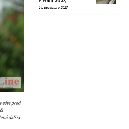
v roku 2024
14. decembra 2023
v ešte pred
či
lená ďalšia