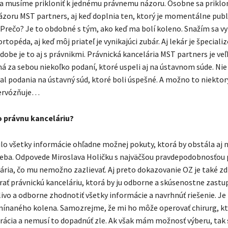
sa musíme prikloniť k jednému právnemu názoru. Osobne sa prikl
zoru MST partners, aj keď doplnia ten, ktorý je momentálne pub
 Prečo? Je to obdobné s tým, ako keď ma bolí koleno. Snažím sa vy
rtopéda, aj keď môj priateľ je vynikajúci zubár. Aj lekár je špeciali
bdobe je to aj s právnikmi. Právnická kancelária MST partners je ve
má za sebou niekoľko podaní, ktoré uspeli aj na ústavnom súde. Nie
al podania na ústavný súd, ktoré boli úspešné. A možno to niektor
ervózňuje…
o právnu kanceláriu?
lo všetky informácie ohľadne možnej pokuty, ktorá by obstála aj
treba. Odpovede Miroslava Holičku s najväčšou pravdepodobnosťou 
ária, čo mu nemožno zazlievať. Aj preto dokazovanie OZ je také zd
rať právnickú kanceláriu, ktorá by ju odborne a skúsenostne zastu
ivo a odborne zhodnotiť všetky informácie a navrhnúť riešenie. Je
ínaného kolena. Samozrejme, že mi ho môže operovať chirurg, k
rácia a nemusí to dopadnúť zle. Ak však mám možnosť výberu, tak 