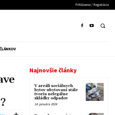
Prihlásenie / Registrácia
 ČLÁNKOV
Najnovšie články
ave
V areáli sociálnych
bytov ubytovaní stále
tvoria nelegálne
skládky odpadov
m?
14. januára 2024
ter