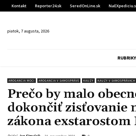
Kontakt
Reporter24.sk
SeredOnLine.sk
NaEXpediciu.
piatok, 7 augusta, 2026
RUBRIKY
AROGANCIA MOCI
AROGANCIA V SAMOSPRÁVE
KAUZY
KAUZY V SAMOSPRÁVACH
Prečo by malo obecné
dokončiť zisťovanie
zákona exstarostom
Pridal
Jan Simulcik