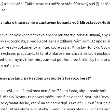
ký a aj najvyšší. Takže starostu môže ochrániť ústavný súd (!). Lepš
lať.
 snaha o hlasovanie o zastavení konania voči Miroslavovi Holi
o svojich výrokoch nám ako obecnému zastupiteľstvu ukladá, aby
etky skutočnosti, aj keď sú obtiažne a zdĺhavé. Sám som OZ upozor
ali všetky dokumenty, ani tie, ktoré zaslal Miroslav Holička. A to u
si nechcem predstaviť, že týmto hlasovaním chceli niektorí poslanc
red jej úplným zisťovaním, zamiesť pod koberec. Určite by to nepri
 v našej obci.
musia poslanci na každom zastupiteľstve rozoberať?
o neteší, ale inú možnosť nemáme. Zákon žiada, aby konanie bolo
. Všetky úkony v tejto veci môže urobiť iba obecné zastupiteľstvo.
e vyžiadať ďalšie, ktoré na to nadväzujú. Taktiež OZ musí zistiť a p
nosti, ktoré Miroslav Holička uviedol na svoju obranu. To netreba