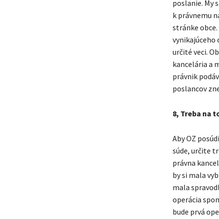
poslanie. My 
k právnemu ná
stránke obce.
vynikajúceho o
určité veci. O
kancelária a 
právnik podáv
poslancov zn
8, Treba na t
Aby OZ posúdi
súde, určite 
právna kancel
by si mala vyb
mala spravodl
operácia spom
bude prvá ope