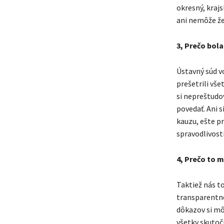
okresný, krajs
ani nemôže že
3, Prečo bola
Ústavný súd v
prešetrili vš
si nepreštudov
povedať. Ani 
kauzu, ešte p
spravodlivosti
4, Prečo to 
Taktiež nás t
transparentné
dôkazov si môž
všetky skutoč