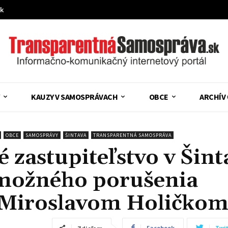
sk
KAUZY V SAMOSPRÁVACH
OBCE
ARCHÍV
OBCE
SAMOSPRÁVY
ŠINTAVA
TRANSPARENTNÁ SAMOSPRÁVA
 zastupiteľstvo v Šint
 možného porušenia
 Miroslavom Holičko
Facebook
Twit