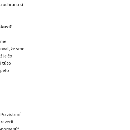
iu ochranu si
čkovi?
 sme
ňoval, že sme
ž je čo
i túto
spelo
 Po zistení
reveriť
 opomenúť.