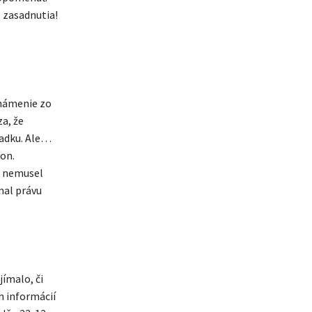
 zasadnutia!
známenie zo
za, že
riadku. Ale…
kon.
ch nemusel
mal právu
ímalo, či
h informácií