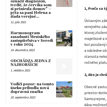
označiť diagnózou,
tvrdiť, že červíka som
1, Prečo sa 
si priniesla domov“ –
pýta sa pani Helena a
žiada verejné...
Ústavným záko
11. júla 2021
verejného záu
ktorej zloženi
Harmonogram
zasadnutí Mestského
majetkové a in
zastupiteľstva v Seredi
bol porušený 
v roku 2024
14. decembra 2023
a následne ob
starosta neko
ODCHÁDZA JEDNA Z
ročného platu
NAJHORŠÍCH
1. októbra 2021
2, Ako je chr
Vodiči pozor: na tomto
Obecné zastup
úseku pribudla nová
dopravná značka
priestor dotk
20. septembra 2023
Samozrejme, ž
dáva možnosť 