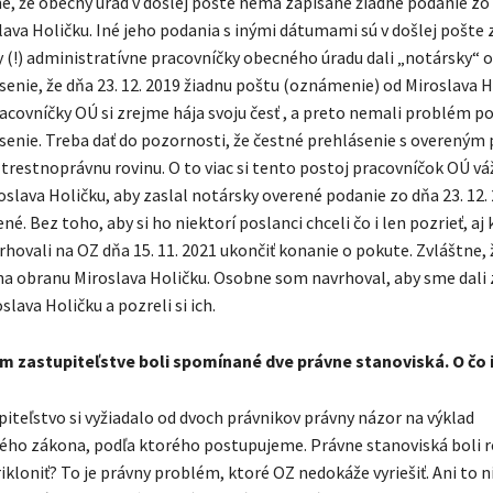
mé, že obecný úrad v došlej pošte nemá zapísané žiadne podanie zo 
lava Holičku. Iné jeho podania s inými dátumami sú v došlej pošte 
y (!) administratívne pracovníčky obecného úradu dali „notársky“ 
senie, že dňa 23. 12. 2019 žiadnu poštu (oznámenie) od Miroslava H
acovníčky OÚ si zrejme hája svoju česť , a preto nemali problém p
senie. Treba dať do pozornosti, že čestné prehlásenie s overený
 trestnoprávnu rovinu. O to viac si tento postoj pracovníčok OÚ v
slava Holičku, aby zaslal notársky overené podanie zo dňa 23. 12. 
né. Bez toho, aby si ho niektorí poslanci chceli čo i len pozrieť, aj
rhovali na OZ dňa 15. 11. 2021 ukončiť konanie o pokute. Zvláštne, 
 na obranu Miroslava Holičku. Osobne som navrhoval, aby sme dali 
ava Holičku a pozreli si ich.
m zastupiteľstve boli spomínané dve právne stanoviská. O čo 
iteľstvo si vyžiadalo od dvoch právnikov právny názor na výklad
ého zákona, podľa ktorého postupujeme. Právne stanoviská boli r
kloniť? To je právny problém, ktoré OZ nedokáže vyriešiť. Ani to ni