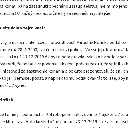
 dá konať iba na zasadnutí obecného zastupiteľstva, nie mimo jeho
adnutia OZ každý mesiac, určite by sa veci riešili rýchlejšie.
z situácia v tejto veci?
avdy je náročné ako každá spravodlivosť. Miroslav Holička podal o
íne (až 28. 4. 2000), za čo mu hrozí pokuta. Vo svojej obrane uvád
as – a to už 23. 12. 2019 Ak by to bola pravda, všetko by bolo v po
ka tvrdí, že podal dve podania, aby mal právnu istotu, že splnil zá
í hlasovali za zastavenie konania o pokute prezentovali, že ani i
o to je? Nemusel podať, a napriek tomu podal dvakrát to isté, aby 
usí OZ vyriešiť.
zložité.
e to nie je jednoduché. Potrebujeme dokazovanie. Najskôr OZ zauj
e Miroslava Holičku skutočne podané 23. 12. 2019 Zo zverejnenýc