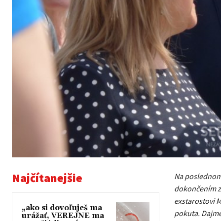
Najčítanejšie
Na poslednom 
dokončením zi
exstarostovi M
„ako si dovoľuješ ma
pokuta. Dajme 
urážať, VEREJNE ma