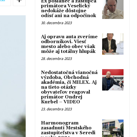
Ex poslanec a zástupca
primátora Veselický
nedokáže dôstojne
odísť ani na odpočinok
30. decembra 2023
Aj opravu auta zveríme
odborníkovi. Viesť
mesto alebo obec však
môže aj totálny hlupák
28. decembra 2023
Nedostatočná vianočná
výzdoba, Obchodná
akadémia, či MILEX. Aj
na tieto otázky
obyvateľov reagoval
primátor Ondrej
Kurbel – VIDEO
23. decembra 2023
Harmonogram
zasadnutí Mestského
zastupiteľstva v Seredi