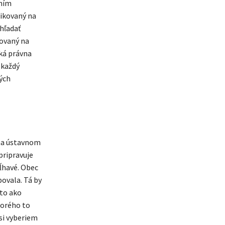
oním
likovaný na
hľadať
zovaný na
ľká právna
 každý
ých
 na ústavnom
pripravuje
ĺhavé. Obec
povala. Tá by
 to ako
torého to
si vyberiem