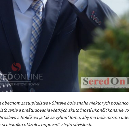
obecnom zastupiteľstve v Šintave bola snaha niektorých poslanco
sťovania a preštudovania všetkých skutočností ukončiť konanie vo
iroslavovi Holičkovi ,a tak sa vyhnúť tomu, aby mu bola možno ude
si niekoľko otázok a odpovedí v tejto súvislosti.