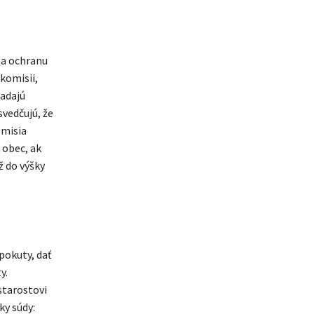
na ochranu
komisii,
ladajú
svedčujú, že
omisia
 obec, ak
ž do výšky
pokuty, dať
y.
starostovi
ky súdy: