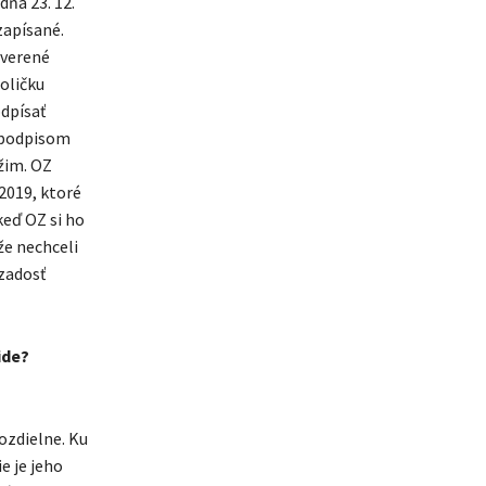
dňa 23. 12.
zapísané.
overené
oličku
odpísať
m podpisom
ážim. OZ
2019, ktoré
 keď OZ si ho
že nechceli
zadosť
ide?
ozdielne. Ku
e je jeho