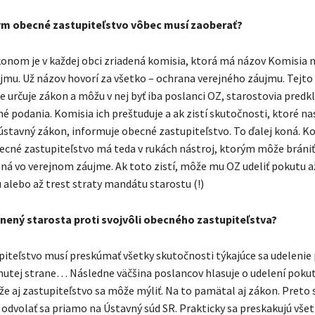
tým obecné zastupiteľstvo vôbec musí zaoberať?
nom je v každej obci zriadená komisia, ktorá má názov Komisia 
jmu. Už názov hovorí za všetko – ochrana verejného záujmu. Tejto 
e určuje zákon a môžu v nej byť iba poslanci OZ, starostovia predk
é podania. Komisia ich preštuduje a ak zistí skutočnosti, ktoré na
ústavný zákon, informuje obecné zastupiteľstvo. To ďalej koná. K
ecné zastupiteľstvo má teda v rukách nástroj, ktorým môže brániť
ná vo verejnom záujme. Ak toto zistí, môže mu OZ udeliť pokutu a
 alebo až trest straty mandátu starostu (!)
ánený starosta proti svojvôli obecného zastupiteľstva?
iteľstvo musí preskúmať všetky skutočnosti týkajúce sa udelenie 
nutej strane… Následne väčšina poslancov hlasuje o udelení pokut
e aj zastupiteľstvo sa môže mýliť. Na to pamätal aj zákon. Preto 
odvolať sa priamo na Ústavný súd SR. Prakticky sa preskakujú všet