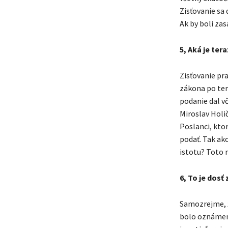
Zisťovanie sa
Ak by boli zas
5, Aká je tera
Zisťovanie pr
zákona po term
podanie dal vč
Miroslav Holič
Poslanci, ktor
podať. Tak ak
istotu? Toto m
6, To je dosť 
Samozrejme, ž
bolo oznámeni