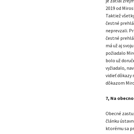
je zatiaľ zrej
2019 od Miros
Taktiež všetk
čestné prehlá
neprevzali. Pr
čestné prehlá
má už aj svoju
požiadalo Miro
bolo už doruče
vyžiadalo, nav
vidieť dôkazy
dôkazom Mirosl
7, Na obecno
Obecné zastup
článku ústavn
ktorému sa pri