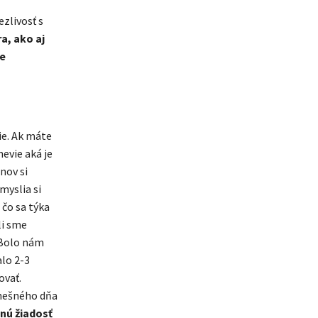
zlivosť s
a, ako aj
ce
ie. Ak máte
nevie aká je
nov si
myslia si
 čo sa týka
li sme
. Bolo nám
alo 2-3
ovať.
dnešného dňa
nú žiadosť