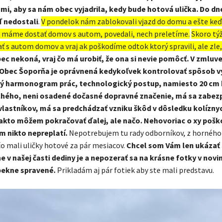
ami, aby sa nám obec vyjadrila, kedy bude hotová ulička. Do d
 nedostali
.
V pondelok nám zablokovali vjazd do domu a ešte keď
a máme dostať domov s autom, povedali, nech preletíme.
Skoro tý
ť s autom domov a vraj ak poškodíme odtok ktorý spravili, ale zle, 
ec nekoná, vraj čo má urobiť, že ona si nevie pomôcť. V zmluve
 Obec Šoporňa je oprávnená kedykoľvek kontrolovať spôsob v
ý harmonogram prác, technologický postup, namiesto 20 cm 
hého, neni osadené dočasné dopravné značenie, má sa zabezp
lastníkov, má sa predchádzať vzniku škôd v dôsledku kolízny
akto môžem pokračovať ďalej, ale načo. Nehovoriac o xy poš
m nikto nepreplatí.
Nepotrebujem tu rady odborníkov, z horného
čo mali uličky hotové za pár mesiacov.
Chcel som Vám len ukázať
e v našej časti dediny je a nepozerať sa na krásne fotky v novi
 pekne spravené.
Prikladám aj pár fotiek aby ste mali predstavu.