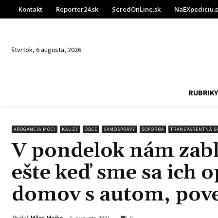
Kontakt
Reporter24.sk
SeredOnLine.sk
NaEXpediciu.
štvrtok, 6 augusta, 2026
RUBRIKY
AROGANCIA MOCI
KAUZY
OBCE
SAMOSPRÁVY
ŠOPORŇA
TRANSPARENTNÁ S
V pondelok nám zabl
ešte keď sme sa ich 
domov s autom, poved
Pridal
Milos Majko