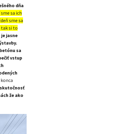
nešného dňa
 sme sa ich
ždeň sme sa
tak si to
 je jasne
ýstavby.
betónu sa
ečiť vstup
ch
kodených
 konca
 skutočnosť
nách že ako