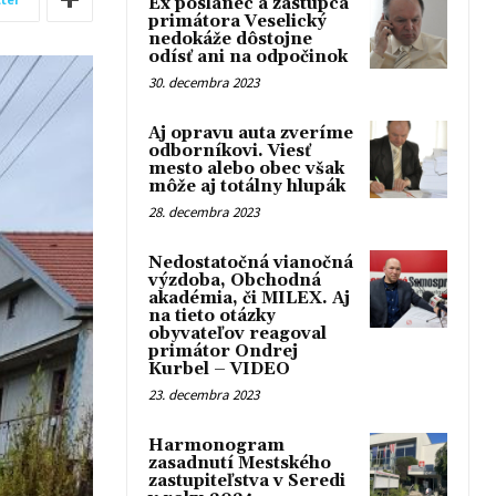
Ex poslanec a zástupca
primátora Veselický
nedokáže dôstojne
odísť ani na odpočinok
30. decembra 2023
Aj opravu auta zveríme
odborníkovi. Viesť
mesto alebo obec však
môže aj totálny hlupák
28. decembra 2023
Nedostatočná vianočná
výzdoba, Obchodná
akadémia, či MILEX. Aj
na tieto otázky
obyvateľov reagoval
primátor Ondrej
Kurbel – VIDEO
23. decembra 2023
Harmonogram
zasadnutí Mestského
zastupiteľstva v Seredi