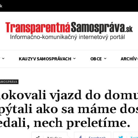
sk
KAUZY V SAMOSPRÁVACH
OBCE
ARCHÍV
AMOSPRÁVA
okovali vjazd do domu
opýtali ako sa máme do
ali, nech preletíme.
Facebook
Twit