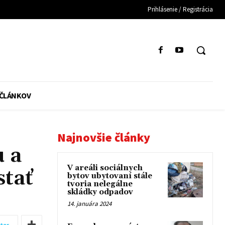
Prihlásenie / Registrácia
 ČLÁNKOV
Najnovšie články
 a
V areáli sociálnych
stať
bytov ubytovaní stále
tvoria nelegálne
skládky odpadov
14. januára 2024
ter