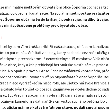
, že minimálne niektorým obyvateľom obce Šoporňa dochádza trpe
alizáciou obecnej kanalizácie. Na sociálnej sieti
postup realizátor
ec Šoporňu občania tvrdo kritizujú poukazujúc na dlho trvajú
 s nimi spôsobené problémy pre obyvateľov obce.
i
chcel by som Vám trošku priblížiť našu situáciu, ohľadom kanalizác
ám to pár minút. Veľa ľudí z dediny, ktorý nechodia cez naše uličky, 
m všetkým si prechádzame už neuveriteľných 15 mesiacov.. Veľa obča
ánke obce, kedy a kde prebiehajú betonárske a asfaltérske práce a 
e ide. No opak je pravdou. Absolútne nezvládnutá koordinácia, prác
odohospodárske Stavby a.s. až po objednávateľa obec Šoporňa. Bo
 treba niečo vydržať keď sa niečo robí, ale všetko má svoje hranice
a čakalo kým to všetko posadá. Zaujímavé že v celej dedine to sad
ás už 15.. Pred mesiacom nám vybrali 10 cm vrstvu a malo sa betón
byčajným kameňom a dali naň 2-3 cm vrstvu suchého betónu. Do 
ilo,
uličku máme v katastrofálnom stave, podali sme aj písom