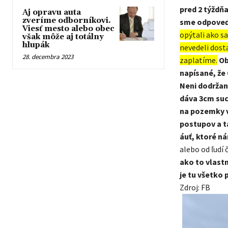
pred 2 týždň
Aj opravu auta
zveríme odborníkovi.
sme odpoveď
Viesť mesto alebo obec
opýtali ako s
však môže aj totálny
hlupák
nevedeli dosta
28. decembra 2023
zaplatíme.
Ob
napísané, že
Neni dodržan
dáva 3cm suc
na pozemky v
postupov a t
áuť, ktoré ná
alebo od ľudí 
ako to vlastn
je tu všetko
Zdroj: FB