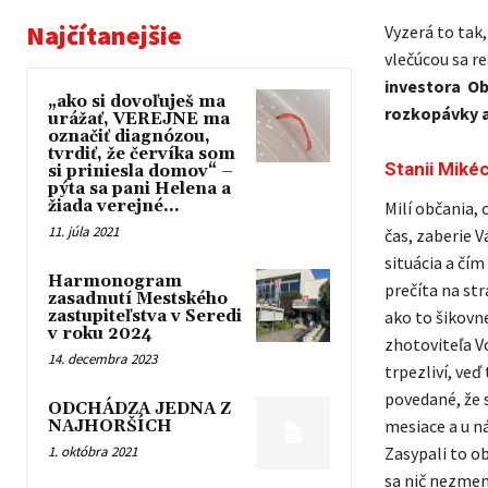
Najčítanejšie
Vyzerá to tak
vlečúcou sa re
investora Ob
„ako si dovoľuješ ma
rozkopávky a
urážať, VEREJNE ma
označiť diagnózou,
tvrdiť, že červíka som
Stanii Mikéc
si priniesla domov“ –
pýta sa pani Helena a
žiada verejné...
Milí občania, 
11. júla 2021
čas, zaberie V
situácia a čí
Harmonogram
prečíta na str
zasadnutí Mestského
zastupiteľstva v Seredi
ako to šikovn
v roku 2024
zhotoviteľa V
14. decembra 2023
trpezliví, veď
povedané, že s
ODCHÁDZA JEDNA Z
mesiace a u n
NAJHORŠÍCH
1. októbra 2021
Zasypali to o
sa nič nezmen