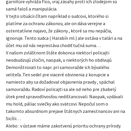
garnitúre vyhráža Fico, vraj zásahy proti ich zlodejom sú
samá faloš a manipulácia.
V tejto situácii čítam napríklad o sudcovi, ktorého si
platíme za ochranu zákonov, ale on dáva verejne a
ostentatívne najavo, že zákony , ktoré sa mu nepáčia,
ignoruje. Tento sudca ( Harabín ml.) ale ostáva v talári a na
účet mu od nás neprestáva chodiť tučná suma…
V našom zvláštnom štáte dokonca niektorí policajti
neodsudzujú zločin, naopak, u niektorých ho obdivujú.
Demonštrovali to napr. pri samovražde ich bývalého
veliteľa. Ten sedel pre viaceré obvinenia z korupcie a
namiesto aby sa dožadoval objasnenia pravdy , spáchal
samovraždu. Radoví policajti sa ale od neho pre zbabelý
útek pred spravodlivosťou nedištancovali. Naopak, vzdávali
mu hold, páliac sviečky ako svätcovi. Nepočul som o
takomto absurdnom prejave štátnych zamestnancov ani na
Sicílii…
Alebo : v ústave máme zakotvenú prioritu ochrany prírody.