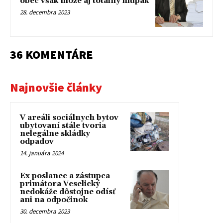
obec však môže aj totálny hlupák
28. decembra 2023
36 KOMENTÁRE
Najnovšie články
V areáli sociálnych bytov
ubytovaní stále tvoria
nelegálne skládky
odpadov
14. januára 2024
Ex poslanec a zástupca
primátora Veselický
nedokáže dôstojne odísť
ani na odpočinok
30. decembra 2023