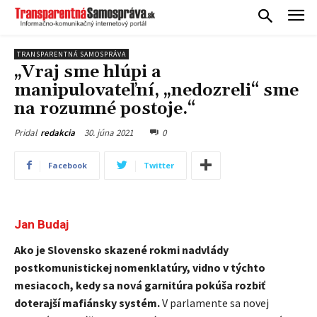
TRANSPARENTNÁ SAMOSPRÁVA
„Vraj sme hlúpi a
manipulovateľní, „nedozreli“ sme
na rozumné postoje.“
30. júna 2021
0
Pridal
redakcia
Facebook
Twitter
Jan Budaj
Ako je Slovensko skazené rokmi nadvlády
postkomunistickej nomenklatúry, vidno v týchto
mesiacoch, kedy sa nová garnitúra pokúša rozbiť
doterajší mafiánsky systém.
V parlamente sa novej