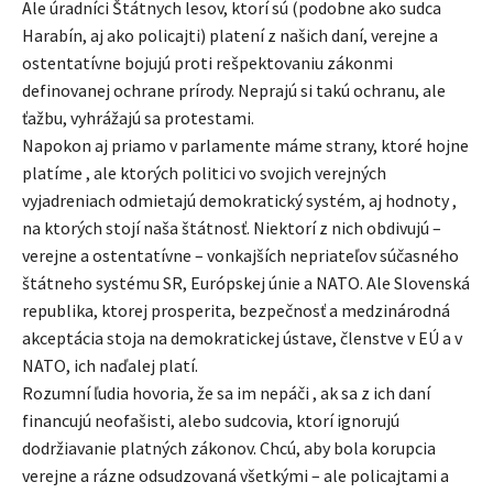
Ale úradníci Štátnych lesov, ktorí sú (podobne ako sudca
Harabín, aj ako policajti) platení z našich daní, verejne a
ostentatívne bojujú proti rešpektovaniu zákonmi
definovanej ochrane prírody. Neprajú si takú ochranu, ale
ťažbu, vyhrážajú sa protestami.
Napokon aj priamo v parlamente máme strany, ktoré hojne
platíme , ale ktorých politici vo svojich verejných
vyjadreniach odmietajú demokratický systém, aj hodnoty ,
na ktorých stojí naša štátnosť. Niektorí z nich obdivujú –
verejne a ostentatívne – vonkajších nepriateľov súčasného
štátneho systému SR, Európskej únie a NATO. Ale Slovenská
republika, ktorej prosperita, bezpečnosť a medzinárodná
akceptácia stoja na demokratickej ústave, členstve v EÚ a v
NATO, ich naďalej platí.
Rozumní ľudia hovoria, že sa im nepáči , ak sa z ich daní
financujú neofašisti, alebo sudcovia, ktorí ignorujú
dodržiavanie platných zákonov. Chcú, aby bola korupcia
verejne a rázne odsudzovaná všetkými – ale policajtami a