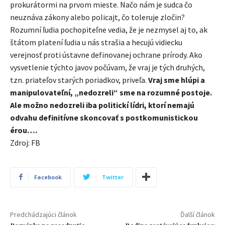
prokurátormi na prvom mieste. Načo nám je sudca čo
neuznáva zákony alebo policajt, čo toleruje zločin?
Rozumní ľudia pochopiteľne vedia, že je nezmysel aj to, ak
štátom platení ľudia u nás strašia a hecujú vidiecku
verejnosť proti ústavne definovanej ochrane prírody. Ako
vysvetlenie týchto javov počúvam, že vraj je tých druhých,
tzn. priateľov starých poriadkov, priveľa.
Vraj sme hlúpi a
manipulovateľní, „nedozreli“ sme na rozumné postoje.
Ale možno nedozreli iba politickí lídri, ktorí nemajú
odvahu definitívne skoncovať s postkomunistickou
érou….
Zdroj: FB
Facebook
Twitter
Predchádzajúci článok
Ďalší článok