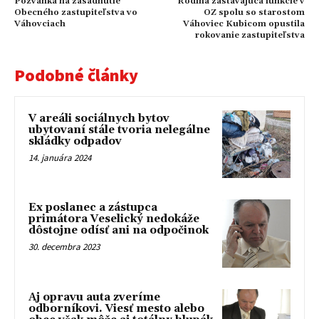
Pozvánka na zasadnutie
Rodina zastávajúca funkcie v
Obecného zastupiteľstva vo
OZ spolu so starostom
Váhovciach
Váhoviec Kubicom opustila
rokovanie zastupiteľstva
Podobné články
V areáli sociálnych bytov
ubytovaní stále tvoria nelegálne
skládky odpadov
14. januára 2024
Ex poslanec a zástupca
primátora Veselický nedokáže
dôstojne odísť ani na odpočinok
30. decembra 2023
Aj opravu auta zveríme
odborníkovi. Viesť mesto alebo