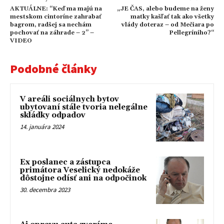
AKTUÁLNE: “Keď ma majú na
„JE ČAS, alebo budeme na ženy
mestskom cintoríne zahrabať
matky kašľať tak ako všetky
bagrom, radšej sa nechám
vlády doteraz – od Mečiara po
pochovať na záhrade – 2” –
Pellegríniho?“
VIDEO
Podobné články
V areáli sociálnych bytov
ubytovaní stále tvoria nelegálne
skládky odpadov
14. januára 2024
Ex poslanec a zástupca
primátora Veselický nedokáže
dôstojne odísť ani na odpočinok
30. decembra 2023