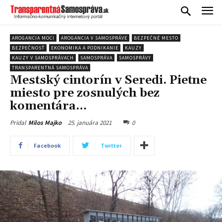
AROGANCIA MOCI
AROGANCIA V SAMOSPRÁVE
BEZPEČNÉ MESTO
BEZPEČNOSŤ
EKONOMIKA A PODNIKANIE
KAUZY
KAUZY V SAMOSPRÁVACH
SAMOSPRÁVA
SAMOSPRÁVY
TRANSPARENTNÁ SAMOSPRÁVA
Mestský cintorín v Seredi. Pietne
miesto pre zosnulých bez
komentára…
25. januára 2021
0
Pridal
Milos Majko
Facebook
Twitter