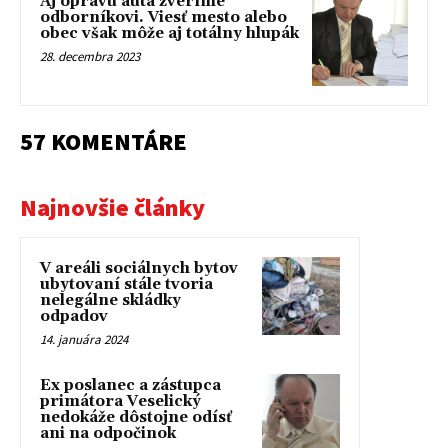
Aj opravu auta zveríme
odborníkovi. Viesť mesto alebo
obec však môže aj totálny hlupák
28. decembra 2023
57 KOMENTÁRE
Najnovšie články
V areáli sociálnych bytov
ubytovaní stále tvoria
nelegálne skládky
odpadov
14. januára 2024
Ex poslanec a zástupca
primátora Veselický
nedokáže dôstojne odísť
ani na odpočinok