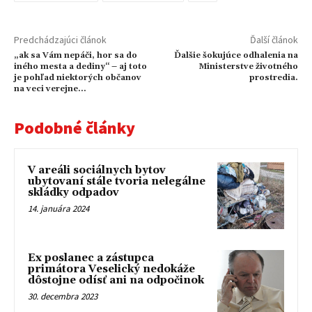
Predchádzajúci článok
Ďalší článok
„ak sa Vám nepáči, hor sa do
Ďalšie šokujúce odhalenia na
iného mesta a dediny“ – aj toto
Ministerstve životného
je pohľad niektorých občanov
prostredia.
na veci verejne…
Podobné články
V areáli sociálnych bytov
ubytovaní stále tvoria nelegálne
skládky odpadov
14. januára 2024
Ex poslanec a zástupca
primátora Veselický nedokáže
dôstojne odísť ani na odpočinok
30. decembra 2023