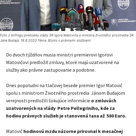
Foto z brífingu predsedu vlády SR Igora Matoviča a ministra životného prostredia SR
Jána Budaja. 18.8.2020 Téma: Biznis s právnymi službami
Do dvoch týždňov musia ministri premierovi Igorovi
Matovičovi predložiť zmluvy, ktoré majú uzatvorené na
služby ako právne zastupovanie a podobne.
Dnes popoludni na tlačovej besede premier Igor Matovič
spolu s ministrom Životného prostredia Jánom Budajom
verejnosti predložili šokujúce informácie
o zmluvách
uzatvorených na vlády Petre Pellegriniho, kde za
hodinu právnych služieb je stanovená taxa až 580 Euro.
Matovič
hodinovú mzdu názorne prirovnal k mesačnej