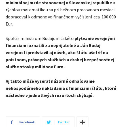
minimálnej mzde stanovenej v Slovenskej republike
a
rýchlou matematikou sa pri bežnom pracovnom mesiaci
dopracoval k odmene vo finančnom vyčíslení cca 100 000
Eur.
Spolu s ministrom Budajom takéto
plytvanie verejnými
financiami označili za neprijateľné a Ján Budaj
verejnosti predstavil aj návrh, ako štátu ušetriť na
poistnom, právnych službách a drahej bezpečnostnej
službe stovky miliónov Euro.
Aj takto môže vyzerať názorné odhaľovanie
nehospodárneho nakladania s financiami štátu, ktoré
následne v jednotlivých rezortoch chýbajú.
Facebook
Twitter