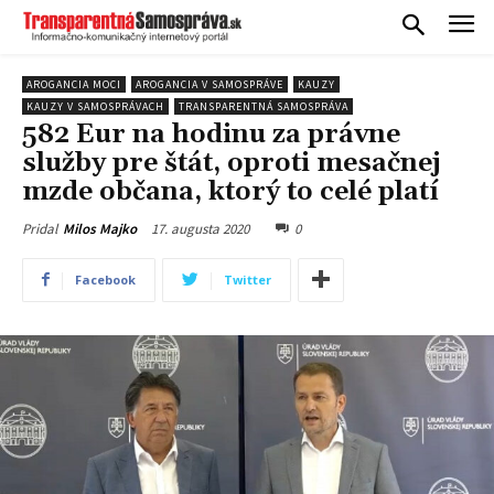
AROGANCIA MOCI
AROGANCIA V SAMOSPRÁVE
KAUZY
KAUZY V SAMOSPRÁVACH
TRANSPARENTNÁ SAMOSPRÁVA
582 Eur na hodinu za právne
služby pre štát, oproti mesačnej
mzde občana, ktorý to celé platí
17. augusta 2020
0
Pridal
Milos Majko
Facebook
Twitter