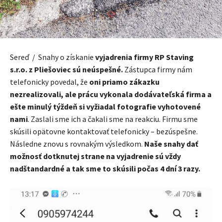
Sereď / Snahy o získanie
vyjadrenia firmy RP Staving
s.r.o. z Pliešoviec sú neúspešné.
Zástupca firmy nám
telefonicky povedal, že
oni priamo zákazku
nezrealizovali, ale prácu vykonala dodávateľská firma a
ešte minulý týždeň si vyžiadal fotografie vyhotovené
nami
. Zaslali sme ich a čakali sme na reakciu. Firmu sme
skúsili opätovne kontaktovať telefonicky – bezúspešne.
Následne znovu s rovnakým výsledkom.
Naše snahy dať
možnosť dotknutej strane na vyjadrenie sú vždy
nadštandardné a tak sme to skúsili počas 4 dní 3 razy.