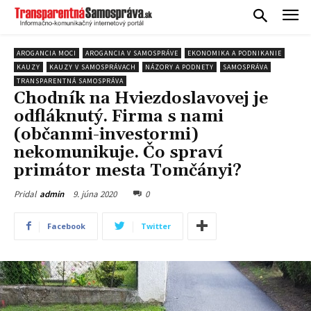
AROGANCIA MOCI
AROGANCIA V SAMOSPRÁVE
EKONOMIKA A PODNIKANIE
KAUZY
KAUZY V SAMOSPRÁVACH
NÁZORY A PODNETY
SAMOSPRÁVA
TRANSPARENTNÁ SAMOSPRÁVA
Chodník na Hviezdoslavovej je
odfláknutý. Firma s nami
(občanmi-investormi)
nekomunikuje. Čo spraví
primátor mesta Tomčányi?
9. júna 2020
0
Pridal
admin
Facebook
Twitter