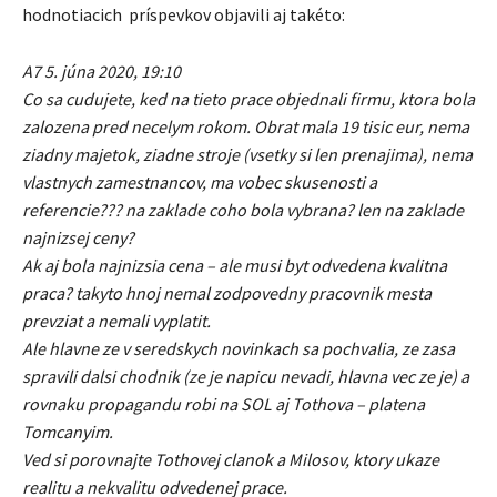
hodnotiacich príspevkov objavili aj takéto:
A7 5. júna 2020, 19:10
Co sa cudujete, ked na tieto prace objednali firmu, ktora bola
zalozena pred necelym rokom. Obrat mala 19 tisic eur, nema
ziadny majetok, ziadne stroje (vsetky si len prenajima), nema
vlastnych zamestnancov, ma vobec skusenosti a
referencie??? na zaklade coho bola vybrana? len na zaklade
najnizsej ceny?
Ak aj bola najnizsia cena – ale musi byt odvedena kvalitna
praca? takyto hnoj nemal zodpovedny pracovnik mesta
prevziat a nemali vyplatit.
Ale hlavne ze v seredskych novinkach sa pochvalia, ze zasa
spravili dalsi chodnik (ze je napicu nevadi, hlavna vec ze je) a
rovnaku propagandu robi na SOL aj Tothova – platena
Tomcanyim.
Ved si porovnajte Tothovej clanok a Milosov, ktory ukaze
realitu a nekvalitu odvedenej prace.