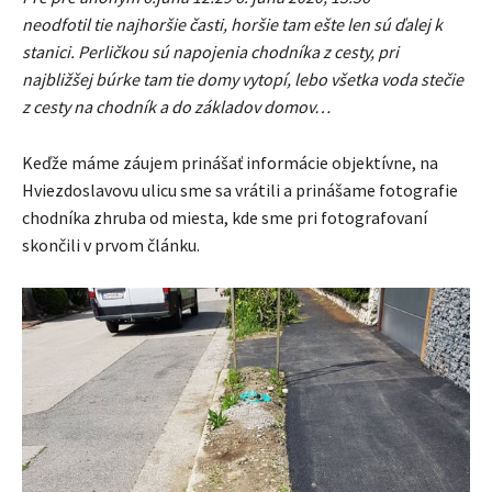
neodfotil tie najhoršie časti, horšie tam ešte len sú ďalej k
stanici. Perličkou sú napojenia chodníka z cesty, pri
najbližšej búrke tam tie domy vytopí, lebo všetka voda stečie
z cesty na chodník a do základov domov…
Keďže máme záujem prinášať informácie objektívne, na
Hviezdoslavovu ulicu sme sa vrátili a prinášame fotografie
chodníka zhruba od miesta, kde sme pri fotografovaní
skončili v prvom článku.