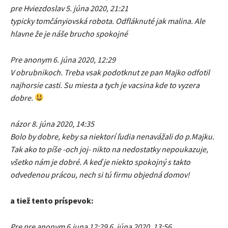
pre Hviezdoslav 5. júna 2020, 21:21
typicky tomčányiovská robota. Odfláknuté jak malina. Ale
hlavne že je náše brucho spokojné
Pre anonym 6. júna 2020, 12:29
V obrubnikoch. Treba vsak podotknut ze pan Majko odfotil
najhorsie casti. Su miesta a tych je vacsina kde to vyzera
dobre.
názor 8. júna 2020, 14:35
Bolo by dobre, keby sa niektorí ľudia nenavážali do p.Majku.
Tak ako to píše -och joj- nikto na nedostatky nepoukazuje,
všetko nám je dobré. A keď je niekto spokojný s takto
odvedenou prácou, nech si tú firmu objedná domov!
a tiež tento príspevok:
Pre pre anonym 6.juna 12:29 6. júna 2020, 13:56