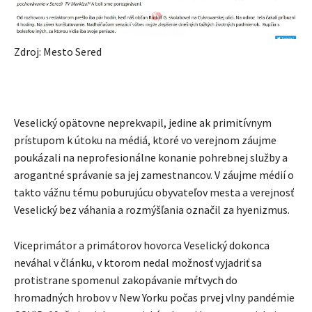
Zdroj: Mesto Sered
Veselický opätovne neprekvapil, jedine ak primitívnym
prístupom k útoku na médiá, ktoré vo verejnom záujme
poukázali na neprofesionálne konanie pohrebnej služby a
arogantné správanie sa jej zamestnancov. V záujme médií o
takto vážnu tému poburujúcu obyvateľov mesta a verejnosť
Veselický bez váhania a rozmýšľania označil za hyenizmus.
Viceprimátor a primátorov hovorca Veselický dokonca
neváhal v článku, v ktorom nedal možnosť vyjadriť sa
protistrane spomenul zakopávanie mŕtvych do
hromadných hrobov v New Yorku počas prvej vlny pandémie