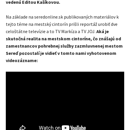
vedenú Editou Kašíkovou.
Na základe na seredonline.sk publikovaných materiálov k
tejto téme na mestský cintorín prišli reportáž urobiť dve
celoštátne televízie a to TV Markíza a TV JOJ.
Aká je
skutočná realita na mestskom cintoríne, čo znášajú od
zamestnancov pohrebnej služby zazmluvnenej mestom
Sereď pozostalí je vidieť v tomto nami vyhotovenom
videozázname: