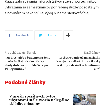
Kauza zahrabávania mŕtvych ťažkou stavebnou technikou,
vyhrážania sa zamestnancov pohrebnej služby pozostalým
a novinárom nekončí. Jej vývoj budeme sledovať ďalej.
Facebook
Twitter
Predchádzajúci článok
Ďalší článok
„JE ČAS, alebo budeme na ženy
„vyšetrovanie už na začiatku
matky kašľať tak ako všetky
ukazuje na veľké štátne zákazky
vlády doteraz – od Mečiara po
a škody v desiatkach miliónov
Pellegríniho?“
eur“
Podobné články
V areáli sociálnych bytov
ubytovaní stále tvoria nelegálne
skládky odpadov