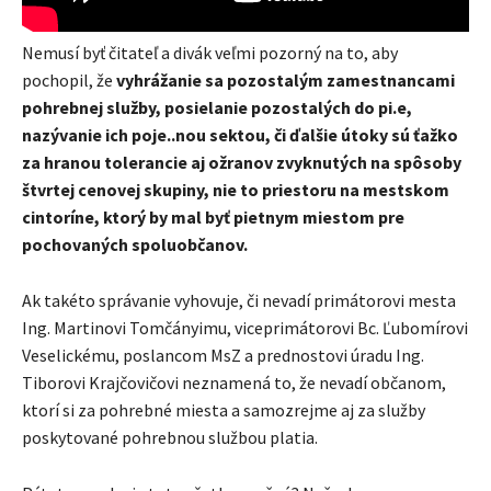
Nemusí byť čitateľ a divák veľmi pozorný na to, aby
pochopil, že
vyhrážanie sa pozostalým zamestnancami
pohrebnej služby, posielanie pozostalých do pi.e,
nazývanie ich poje..nou sektou, či ďalšie útoky sú ťažko
za hranou tolerancie aj ožranov zvyknutých na spôsoby
štvrtej cenovej skupiny, nie to priestoru na mestskom
cintoríne, ktorý by mal byť pietnym miestom pre
pochovaných spoluobčanov.
Ak takéto správanie vyhovuje, či nevadí primátorovi mesta
Ing. Martinovi Tomčányimu, viceprimátorovi Bc. Ľubomírovi
Veselickému, poslancom MsZ a prednostovi úradu Ing.
Tiborovi Krajčovičovi neznamená to, že nevadí občanom,
ktorí si za pohrebné miesta a samozrejme aj za služby
poskytované pohrebnou službou platia.