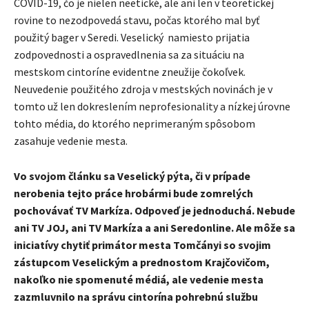
COVID-19, čo je nielen neetické, ale ani len v teoretickej
rovine to nezodpovedá stavu, počas ktorého mal byť
použitý bager v Seredi. Veselický namiesto prijatia
zodpovednosti a ospravedlnenia sa za situáciu na
mestskom cintoríne evidentne zneužije čokoľvek.
Neuvedenie použitého zdroja v mestských novinách je v
tomto už len dokreslením neprofesionality a nízkej úrovne
tohto média, do ktorého neprimeraným spôsobom
zasahuje vedenie mesta.
Vo svojom článku sa Veselický pýta, či v prípade
nerobenia tejto práce hrobármi bude zomrelých
pochovávať TV Markíza. Odpoveď je jednoduchá. Nebude
ani TV JOJ, ani TV Markíza a ani Seredonline. Ale môže sa
iniciatívy chytiť primátor mesta Tomčányi so svojim
zástupcom Veselickým a prednostom Krajčovičom,
nakoľko nie spomenuté médiá, ale vedenie mesta
zazmluvnilo na správu cintorína pohrebnú službu