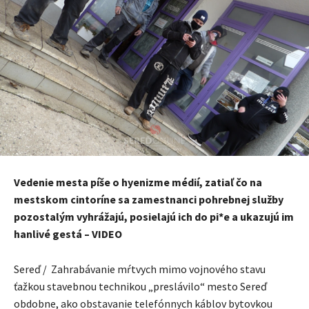
Vedenie mesta píše o hyenizme médií, zatiaľ čo na
mestskom cintoríne sa zamestnanci pohrebnej služby
pozostalým vyhrážajú, posielajú ich do pi*e a ukazujú im
hanlivé gestá – VIDEO
Sereď / Zahrabávanie mŕtvych mimo vojnového stavu
ťažkou stavebnou technikou „preslávilo“ mesto Sereď
obdobne, ako obstavanie telefónnych káblov bytovkou