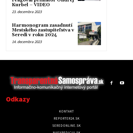
reagoval primátor Ondrej
Kurbel – VIDEO
23. decembra 2023
Harmonogram zasadnutí
Mestského zastupiteľstva v
Seredi v roku 2024
14. decembra 2023
Odkazy
KONTAKT
REPORTER24.SK
SEREDONLINE.SK
NAEXPEDICIU.SK