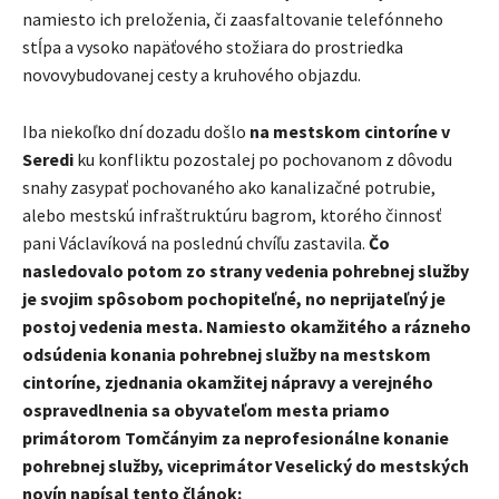
namiesto ich preloženia, či zaasfaltovanie telefónneho
stĺpa a vysoko napäťového stožiara do prostriedka
novovybudovanej cesty a kruhového objazdu.
Iba niekoľko dní dozadu došlo
na mestskom cintoríne v
Seredi
ku konfliktu pozostalej po pochovanom z dôvodu
snahy zasypať pochovaného ako kanalizačné potrubie,
alebo mestskú infraštruktúru bagrom, ktorého činnosť
pani Václavíková na poslednú chvíľu zastavila.
Čo
nasledovalo potom zo strany vedenia pohrebnej služby
je svojim spôsobom pochopiteľné, no neprijateľný je
postoj vedenia mesta. Namiesto okamžitého a rázneho
odsúdenia konania pohrebnej služby na mestskom
cintoríne, zjednania okamžitej nápravy a verejného
ospravedlnenia sa obyvateľom mesta priamo
primátorom Tomčányim za neprofesionálne konanie
pohrebnej služby, viceprimátor Veselický do mestských
novín napísal tento článok: