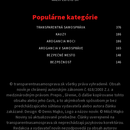
Populárne kategórie
TRANSPARENTNÁ SAMOSPRÁVA
376
KAUZY
186
AROGANCIA MOCI
186
AROGANCIA V SAMOSPRÁVE
165
BEZPEČNÉ MESTO
148
BEZPEČNOSŤ
146
© transparentnasamosprava.sk všetky práva vyhradené. Obsah
novín je chránený autorským zákonom č. 618/2003 Z.z. a
medzinárodným právom. Prepis , šírenie, či ďalšie kopírovanie tohto
obsahu alebo jeho časti, a to akýmkoľvek spôsobom je bez
predchádzajúceho súhlasu vydavateľa alebo autora článku
zakázané. Design: © Denis Majko, Logo a názov novín: © Miloš Majko
Noviny sú aktualizované priebežne. Články uverejnené na
transparentnasamosprava.sk neprechádzajú jazykovou korektúrou.
Redakcia a vydavateľ novín nezodpovedá za obsah autorov