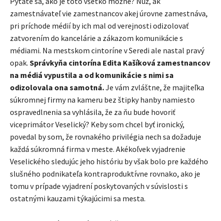
Pýtate sa, ako je toto všetko možné? Nuž, ak
zamestnávateľ vie zamestnancov akej úrovne zamestnáva,
pri príchode médií by ich mal od verejnosti odizolovať
zatvorením do kancelárie a zákazom komunikácie s
médiami. Na mestskom cintoríne v Seredi ale nastal pravý
opak.
Správkyňa cintorína Edita Kašíková zamestnancov
na médiá vypustila a od komunikácie s nimi sa
odizolovala ona samotná.
Je vám zvláštne, že majiteľka
súkromnej firmy na kameru bez štipky hanby namiesto
ospravedlnenia sa vyhlásila, že za ňu bude hovoriť
viceprimátor Veselický? Keby som chcel byť ironický,
povedal by som, že rovnakého privilégia nech sa dožaduje
každá súkromná firma v meste. Akékoľvek vyjadrenie
Veselického sledujúc jeho históriu by však bolo pre každého
slušného podnikateľa kontraproduktívne rovnako, ako je
tomu v prípade vyjadrení poskytovaných v súvislosti s
ostatnými kauzami týkajúcimi sa mesta.