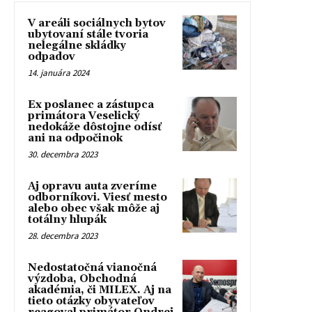
V areáli sociálnych bytov
ubytovaní stále tvoria
nelegálne skládky
odpadov
14. januára 2024
Ex poslanec a zástupca
primátora Veselický
nedokáže dôstojne odísť
ani na odpočinok
30. decembra 2023
Aj opravu auta zveríme
odborníkovi. Viesť mesto
alebo obec však môže aj
totálny hlupák
28. decembra 2023
Nedostatočná vianočná
výzdoba, Obchodná
akadémia, či MILEX. Aj na
tieto otázky obyvateľov