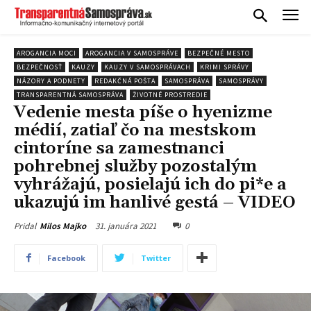
AROGANCIA MOCI
AROGANCIA V SAMOSPRÁVE
BEZPEČNÉ MESTO
BEZPEČNOSŤ
KAUZY
KAUZY V SAMOSPRÁVACH
KRIMI SPRÁVY
NÁZORY A PODNETY
REDAKČNÁ POŠTA
SAMOSPRÁVA
SAMOSPRÁVY
TRANSPARENTNÁ SAMOSPRÁVA
ŽIVOTNÉ PROSTREDIE
Vedenie mesta píše o hyenizme
médií, zatiaľ čo na mestskom
cintoríne sa zamestnanci
pohrebnej služby pozostalým
vyhrážajú, posielajú ich do pi*e a
ukazujú im hanlivé gestá – VIDEO
31. januára 2021
0
Pridal
Milos Majko
Facebook
Twitter