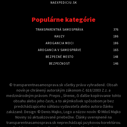
NAEXPEDICIU.SK
Populárne kategórie
TRANSPARENTNÁ SAMOSPRÁVA
376
KAUZY
186
AROGANCIA MOCI
186
AROGANCIA V SAMOSPRÁVE
165
BEZPEČNÉ MESTO
148
BEZPEČNOSŤ
146
© transparentnasamosprava.sk všetky práva vyhradené. Obsah
novín je chránený autorským zákonom č. 618/2003 Z.z. a
medzinárodným právom. Prepis , šírenie, či ďalšie kopírovanie tohto
obsahu alebo jeho časti, a to akýmkoľvek spôsobom je bez
predchádzajúceho súhlasu vydavateľa alebo autora článku
zakázané. Design: © Denis Majko, Logo a názov novín: © Miloš Majko
Noviny sú aktualizované priebežne. Články uverejnené na
transparentnasamosprava.sk neprechádzajú jazykovou korektúrou.