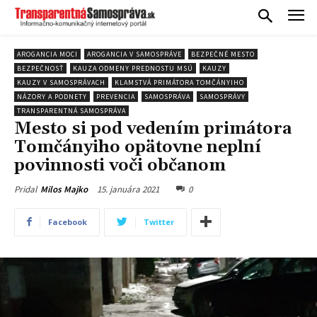
AROGANCIA MOCI
AROGANCIA V SAMOSPRÁVE
BEZPEČNÉ MESTO
BEZPEČNOSŤ
KAUZA ODMENY PREDNOSTU MSÚ
KAUZY
KAUZY V SAMOSPRÁVACH
KLAMSTVÁ PRIMÁTORA TOMČÁNYIHO
NÁZORY A PODNETY
PREVENCIA
SAMOSPRÁVA
SAMOSPRÁVY
TRANSPARENTNÁ SAMOSPRÁVA
Mesto si pod vedením primátora
Tomčányiho opätovne neplní
povinnosti voči občanom
15. januára 2021
0
Pridal
Milos Majko
Facebook
Twitter