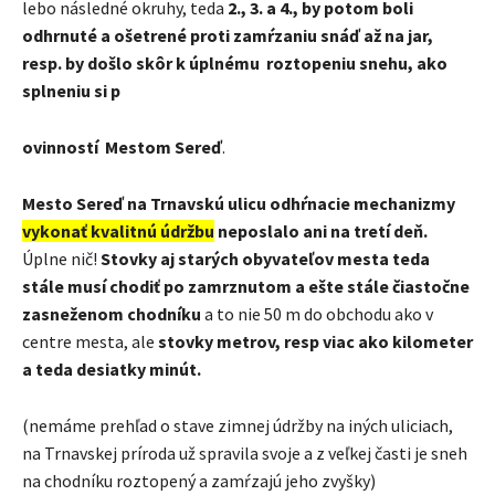
lebo následné okruhy, teda
2., 3. a 4., by potom boli
odhrnuté a ošetrené proti zamŕzaniu snáď až na jar,
resp. by došlo skôr k úplnému roztopeniu snehu, ako
splneniu si p
ovinností Mestom Sereď
.
Mesto Sereď na Trnavskú ulicu odhŕnacie mechanizmy
vykonať kvalitnú údržbu
neposlalo ani na tretí deň.
Úplne nič!
Stovky aj starých obyvateľov mesta teda
stále musí chodiť po zamrznutom a ešte stále čiastočne
zasneženom chodníku
a to nie 50 m do obchodu ako v
centre mesta, ale
stovky metrov, resp viac ako kilometer
a teda desiatky minút.
(nemáme prehľad o stave zimnej údržby na iných uliciach,
na Trnavskej príroda už spravila svoje a z veľkej časti je sneh
na chodníku roztopený a zamŕzajú jeho zvyšky)