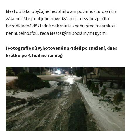
Mesto si ako obyčajne nesplnilo ani povinnosť uloženú v
zákone ešte pred jeho novelizáciou – nezabezpečilo
bezodkladné dôkladné odhrnutie snehu pred mestskou
nehnuteľnosťou, teda Mestskými sociálnymi bytmi.
(Fotografie sú vyhotovené na 4 deň po snežení, dnes
krátko po 4. hodine rannej)