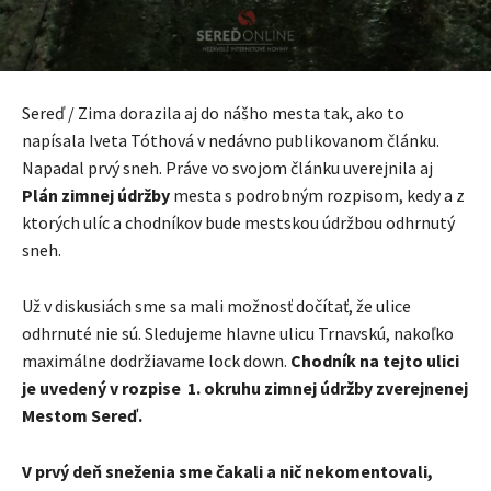
Sereď / Zima dorazila aj do nášho mesta tak, ako to
napísala Iveta Tóthová v nedávno publikovanom článku.
Napadal prvý sneh. Práve vo svojom článku uverejnila aj
Plán zimnej údržby
mesta s podrobným rozpisom, kedy a z
ktorých ulíc a chodníkov bude mestskou údržbou odhrnutý
sneh.
Už v diskusiách sme sa mali možnosť dočítať, že ulice
odhrnuté nie sú. Sledujeme hlavne ulicu Trnavskú, nakoľko
maximálne dodržiavame lock down.
Chodník na tejto ulici
je uvedený v rozpise 1. okruhu zimnej údržby zverejnenej
Mestom Sereď.
V prvý deň sneženia sme čakali a nič nekomentovali,