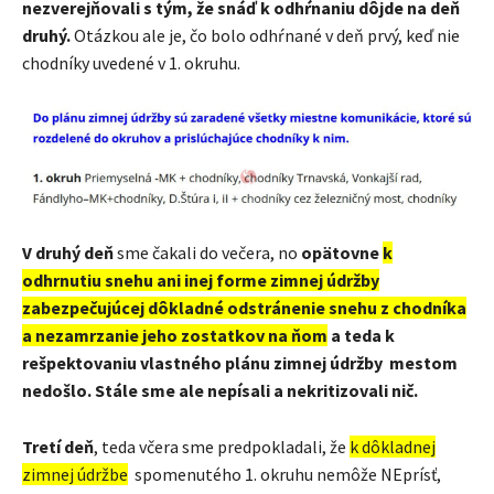
nezverejňovali s tým, že snáď k odhŕnaniu dôjde na deň
druhý.
Otázkou ale je, čo bolo odhŕnané v deň prvý, keď nie
chodníky uvedené v 1. okruhu.
V druhý deň
sme čakali do večera, no
opätovne
k
odhrnutiu snehu ani inej forme zimnej údržby
zabezpečujúcej dôkladné odstránenie snehu z chodníka
a nezamrzanie jeho zostatkov na ňom
a teda k
rešpektovaniu vlastného plánu zimnej údržby mestom
nedošlo. Stále sme ale nepísali a nekritizovali nič.
Tretí deň
, teda včera sme predpokladali, že
k dôkladnej
zimnej údržbe
spomenutého 1. okruhu nemôže NEprísť,