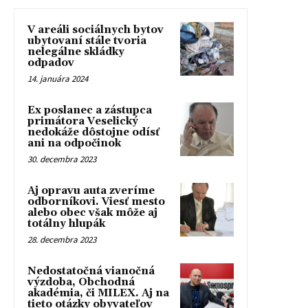
V areáli sociálnych bytov
ubytovaní stále tvoria
nelegálne skládky
odpadov
14. januára 2024
Ex poslanec a zástupca
primátora Veselický
nedokáže dôstojne odísť
ani na odpočinok
30. decembra 2023
Aj opravu auta zveríme
odborníkovi. Viesť mesto
alebo obec však môže aj
totálny hlupák
28. decembra 2023
Nedostatočná vianočná
výzdoba, Obchodná
akadémia, či MILEX. Aj na
tieto otázky obyvateľov