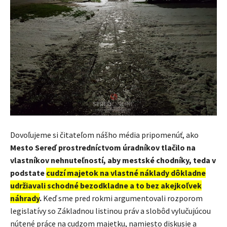
Dovoľujeme si čitateľom nášho média pripomenúť, ako
Mesto Sereď prostredníctvom úradníkov tlačilo na
vlastníkov nehnuteľností, aby mestské chodníky, teda v
podstate
cudzí majetok na vlastné náklady dôkladne
udržiavali schodné bezodkladne a to bez akejkoľvek
náhrady
.
Keď sme pred rokmi argumentovali rozporom
legislatívy so Základnou listinou práv a slobôd vylučujúcou
nútené práce na cudzom majetku, namiesto diskusie a