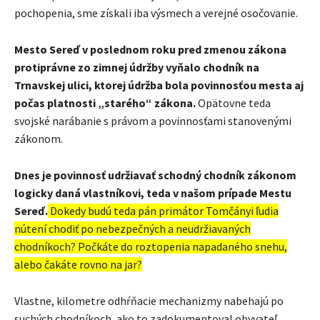
pochopenia, sme získali iba výsmech a verejné osočovanie.
Mesto Sereď v poslednom roku pred zmenou zákona
protiprávne zo zimnej údržby vyňalo chodník na
Trnavskej ulici, ktorej údržba bola povinnosťou mesta aj
počas platnosti „starého“ zákona.
Opätovne teda
svojské narábanie s právom a povinnosťami stanovenými
zákonom.
Dnes je povinnosť udržiavať schodný chodník zákonom
logicky daná vlastníkovi, teda v našom prípade Mestu
Sereď.
Dokedy budú teda pán primátor Tomčányi ľudia
nútení chodiť po nebezpečných a neudržiavaných
chodníkoch? Počkáte do roztopenia napadaného snehu,
alebo čakáte rovno na jar?
Vlastne, kilometre odhŕňacie mechanizmy nabehajú po
suchých chodníkoch, ako to zadokumentoval obyvateľ